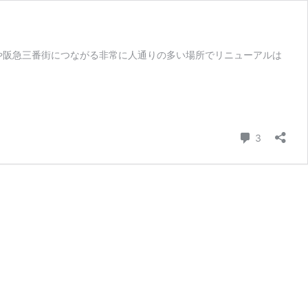
や阪急三番街につながる非常に人通りの多い場所でリニューアルは
コメント
3