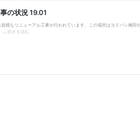
状況 19.01
規模なリニューアル工事が行われています。この場所はヨドバシ梅田
御
 …
続きを読む
堂
筋
線
ー
梅
田
駅
北
改
札
口
リ
ニ
ュ
ー
ア