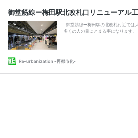
御堂筋線ー梅田駅北改札口リニューアル工事の
御堂筋線ー梅田駅の北改札付近では大
多くの人の目にとまる事になります。
Re-urbanization -再都市化-