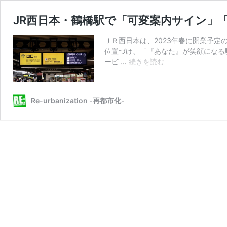
JR西日本・鶴橋駅で「可変案内サイン」
ＪＲ西日本は、2023年春に開業予定
位置づけ、「『あなた』が笑顔になる
JR
ービ …
続きを読む
西
日
本・
Re-urbanization -再都市化-
鶴
橋
駅
で
「可
変
案
内
サ
イ
ン」
「駅