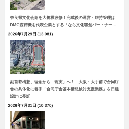
奈良県文化会館を大規模改修！完成後の運営・維持管理は
DMG森精機を代表企業とする「なら文化響創パートナー…
2026年7月29日
(13,081)
副首都構想、理念から「現実」へ！ 大阪・大手前で合同庁
舎の具体化に着手「合同庁舎基本構想検討支援業務」を日建
設計に委託
2026年7月31日
(10,370)