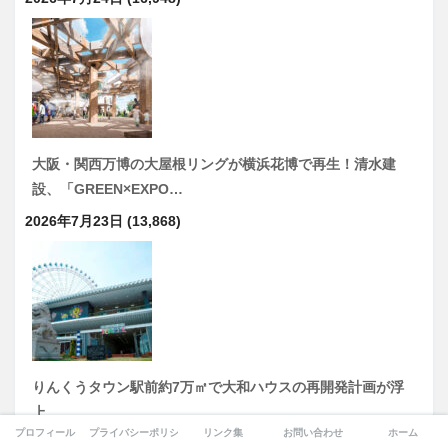
大阪・関西万博の大屋根リングが横浜花博で再生！清水建
設、「GREEN×EXPO…
2026年7月23日
(13,868)
りんくうタウン駅前約7万㎡で大和ハウスの再開発計画が浮
上…
プロフィール
プライバシーポリシー
リンク集
お問い合わせ
ホーム
2026年8月5日
(13,644)