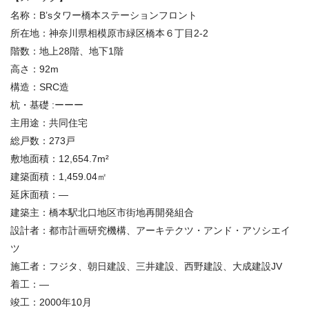
名称：
B’sタワー橋本ステーションフロント
所在地：
神奈川県相模原市緑区橋本６丁目2-2
階数：
地上28階、地下1階
高さ：
92m
構造：SRC
造
杭・基礎
:
ーーー
主用途：共同住宅
総戸数：
273戸
敷地面積：
12,654.7m²
建築面積：
1,459.04
㎡
延床面積：
―
建築主：
橋本駅北口地区市街地再開発組合
設計者：
都市計画研究機構、アーキテクツ・アンド・アソシエイ
ツ
施工者：
フジタ、朝日建設、三井建設、西野建設、大成建設JV
着工
：—
竣工：
2000年10月