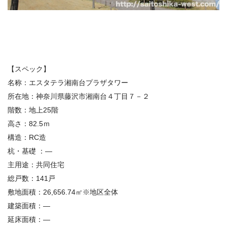
【スペック】
名称：
エスタテラ湘南台プラザタワー
所在地：
神奈川県藤沢市湘南台４丁目７－２
階数：地上25階
高さ：82.5ｍ
構造：
RC造
杭・基礎
：—
主用途：
共同住宅
総戸数：
141戸
敷地面積
：
26,656.74㎡※地区全体
建築面積
：—
延床面積
：—