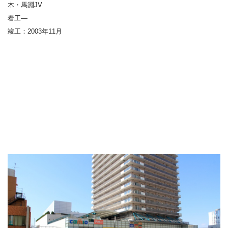
木・馬淵JV
着工—
竣工：
2003年11月