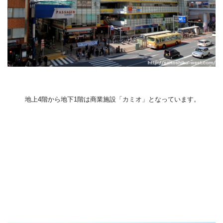
地上
4
階から地下
1
階は商業施設「カミオ」となっています。