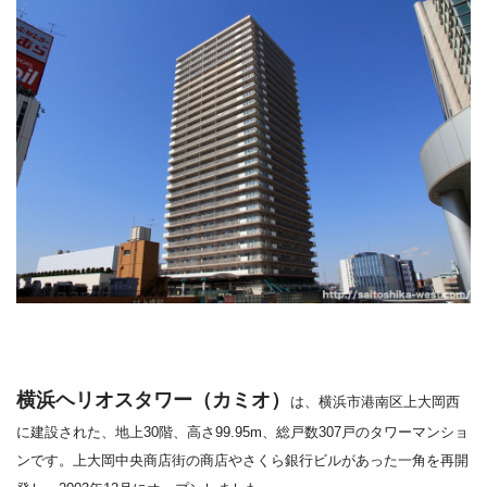
横浜ヘリオスタワー（カミオ）
は、横浜市港南区上大岡西
に建設された、
地上
30
階、高さ
99.95m
、総戸数
307
戸のタワーマンショ
ンです。
上大岡中央商店街の商店やさくら銀行ビルがあった一角を
再開