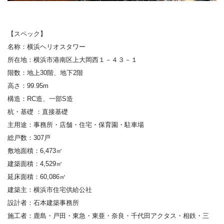
【スペック】
名称：
横浜ヘリオスタワー
所在地：
横浜市港南区上大岡西１－４３－１
階数：
地上30階、地下2階
高さ：
99.95m
構造：
RC造、一部S造
杭・基礎
：直接基礎
主用途：
事務所
・
店舗
・
住宅
・
保育園
・
駐車場
総戸数：
307
戸
敷地面積
：
6,473㎡
建築面積
：
4,529㎡
延床面積
：
60,086㎡
建築主：
横浜市住宅供給公社
設計者：
石本建築事務所
施工者：
鹿島・戸田・東急・東亜・奈良・千代田アクタス・相鉄・三