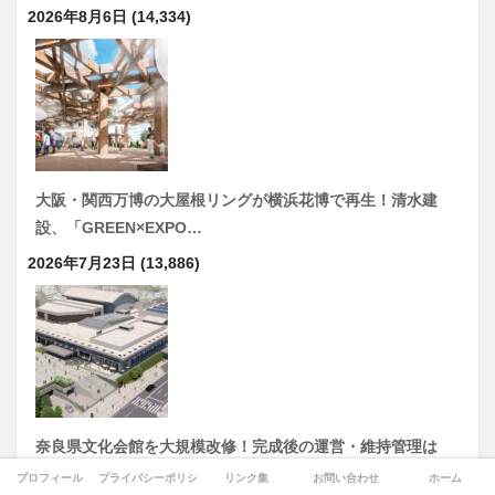
2026年8月6日
(14,334)
大阪・関西万博の大屋根リングが横浜花博で再生！清水建
設、「GREEN×EXPO…
2026年7月23日
(13,886)
奈良県文化会館を大規模改修！完成後の運営・維持管理は
DMG森精機を代表企業とする「なら文化響創パートナー…
プロフィール
プライバシーポリシー
リンク集
お問い合わせ
ホーム