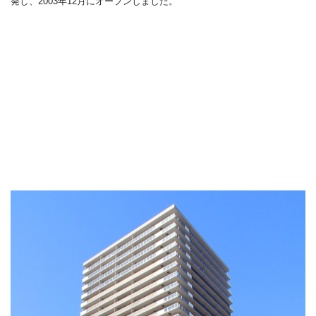
発
し、
2003
年
12
月
にオープンしました。