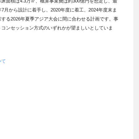
床面積は4.3万㎡、概算事業費は約300億円を想定し、最
年7月から設計に着手し、2020年度に着工、20
24
年度末ま
する2026年夏季アジア大会に間に合わせる計画です。事
＋コンセッション方式のいずれかが望ましいとしていま
いて