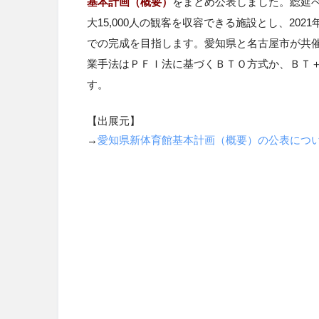
基本計画（概要）
をまとめ公表しました。総延べ
大15,000人の観客を収容できる施設とし、
2021
での完成を目指します。愛知県と名古屋市が共催
業手法はＰＦＩ法に基づくＢＴＯ方式か、ＢＴ
す。
【出展元】
→
愛知県新体育館基本計画（概要）の公表につ