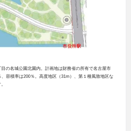
丁目の名城公園北園内。計画地は財務省の所有で名古屋市
％、容積率は200％。高度地区（
31
m）、第１種風致地区な
す。