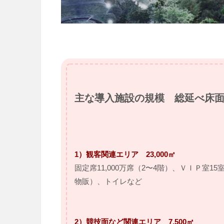
主な導入施設の規模
総延べ床面積
1）
観客関連エリア 23,000㎡
固定席11,000万席（2〜4階）、ＶＩＰ室
15
物販）、トイレなど
2）
競技面など関連エリア 7,500㎡