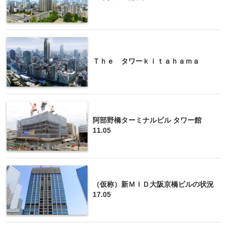
Ｔｈｅ タワーｋｉｔａｈａｍａ
阿部野橋ターミナルビル タワー館
11.05
（仮称）新ＭＩＤ大阪京橋ビルの状況
17.05