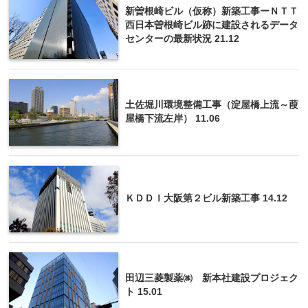
新曽根崎ビル（仮称）新築工事ーＮＴＴ
西日本曽根崎ビル跡に建設されるデータ
センターの最新状況 21.12
土佐堀川環境整備工事（淀屋橋上流～葭
屋橋下流左岸） 11.06
ＫＤＤＩ大阪第２ビル新築工事 14.12
田辺三菱製薬㈱ 新本社建設プロジェク
ト 15.01