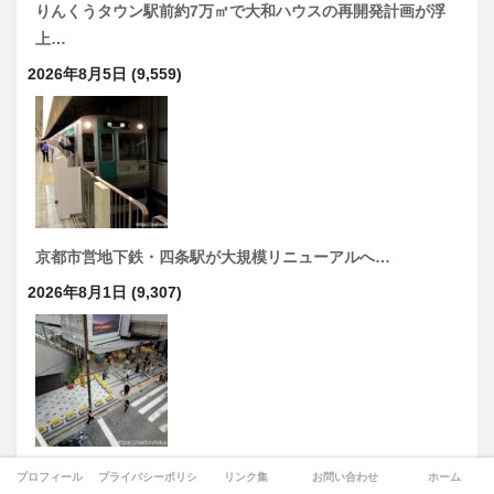
りんくうタウン駅前約7万㎡で大和ハウスの再開発計画が浮
上…
2026年8月5日
(9,559)
京都市営地下鉄・四条駅が大規模リニューアルへ…
2026年8月1日
(9,307)
大阪駅「排除アート」炎上は何だったのか？本当に危険だっ
プロフィール
プライバシーポリシー
リンク集
お問い合わせ
ホーム