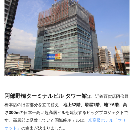
阿部野橋ターミナルビル タワー館
は、近鉄百貨店阿倍野
橋本店の旧館部分を立て替え、
地上62階、塔屋1階、地下6階、高
さ300m
の日本一高い超高層ビルを建設するビッグプロジェクトで
す。高層部に誘致していた国際級ホテルは、
米高級ホテル「マリ
オット」
の進出が決まりました。