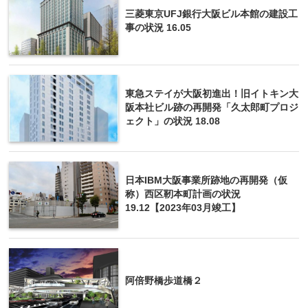
三菱東京UFJ銀行大阪ビル本館の建設工
事の状況 16.05
東急ステイが大阪初進出！旧イトキン大
阪本社ビル跡の再開発「久太郎町プロジ
ェクト」の状況 18.08
日本IBM大阪事業所跡地の再開発（仮
称）西区靭本町計画の状況
19.12【2023年03月竣工】
阿倍野橋歩道橋２