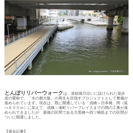
とんぼりリバーウォーク
は、
道頓堀川沿いに設けられた遊歩
道の愛称で、「水の都大阪」の再生を目指すプロジェクトとして整備が
進められています。現在は、既に開通している「戎橋～日本橋」間（延
べ６００ｍ）に加えて、戎橋～
湊町リバープレイスまでの間の工事が進
められてきましたが、最後の区間である大黒橋〜四ツ橋筋までの区間が
ついに開通しました。
【過去記事】