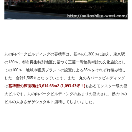
丸の内パークビルディングの容積率は、基本の
1,300
％に加え、東京駅
の
130
％、都市再生特別地区に基づく三菱一号館美術館の文化施設とし
ての
100
％、地域冷暖房プラントの設置による
35
％をそれぞれ積み増し
した、合計
1,565
％となっています。また、丸の内パークビルディング
は
基準階の床面積は3,614.65m
2
(1,093.43
坪！
)
もあるモンスター級の巨
大ビルです。丸の内パークビルディングのあまりの巨大さに、僕の中の
ビルの大きさがゲシュタルト崩壊してしまいました。