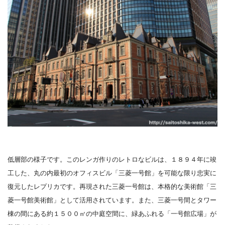
低層部の様子です。このレンガ作りのレトロなビルは、１８９４年に竣
工した、丸の内最初のオフィスビル「三菱一号館」を可能な限り忠実に
復元したレプリカです。再現された三菱一号館は、本格的な美術館「三
菱一号館美術館」として活用されています。また、三菱一号間とタワー
棟の間にある約１５００㎡の中庭空間に、緑あふれる「一号館広場」が