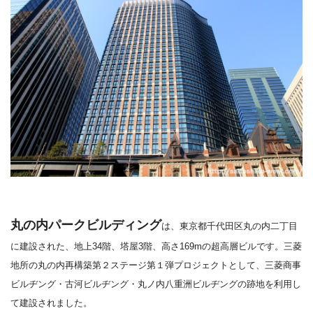
丸の内パークビルディング
は、東京都千代田区丸の内二丁目
に建設された、地上34階、塔屋3階、高さ169mの超高層ビルです。
三菱
地所の丸の内再構築第２ステージ第１弾プロジェクトとして、
三菱商事
ビルヂング・古河ビルヂング・
丸ノ内八重洲ビルヂング
の跡地を利用し
て
建設されました。