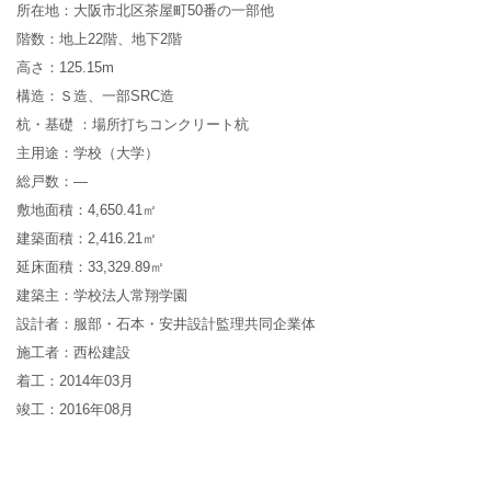
所在地：
大阪市北区茶屋町50番の一部他
階数：
地上
22
階、地下
2
階
高さ：
125.15m
構造：
Ｓ造、一部SRC造
杭・基礎
：場所打ちコンクリート杭
主用途：
学校（大学）
総戸数：
—
敷地面積
：
4,650.41
㎡
建築面積
：
2,416.21
㎡
延床面積
：
33,329.89
㎡
建築主：
学校法人常翔学園
設計者：
服部・石本・安井設計監理共同企業体
施工者：
西松建設
着工：
2014
年
03
月
竣工：
2016
年
08
月