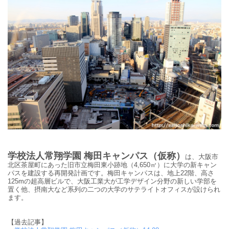
学校法人常翔学園 梅田キャンパス（仮称）
は、
大阪市
北区茶屋町にあった旧市立梅田東小跡地（4,650㎡）に大学の新キャン
パスを建設する再開発計画です。梅田キャンパスは、地上22階、高さ
125mの超高層ビルで、大阪工業大が工学デザイン分野の新しい学部を
置く他、摂南大など系列の二つの大学のサテライトオフィスが設けられ
ます。
【過去記事】