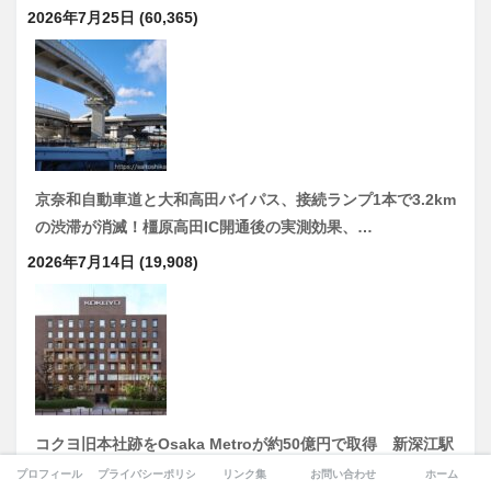
2026年7月25日
(60,365)
京奈和自動車道と大和高田バイパス、接続ランプ1本で3.2km
の渋滞が消滅！橿原高田IC開通後の実測効果、…
2026年7月14日
(19,908)
コクヨ旧本社跡をOsaka Metroが約50億円で取得 新深江駅
前で住宅・商業開発、沿線価値の向上へ布石
プロフィール
プライバシーポリシー
リンク集
お問い合わせ
ホーム