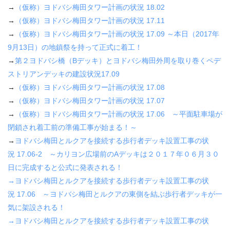
→
（仮称）ヨドバシ梅田タワー計画の状況
18.02
→
（仮称）ヨドバシ梅田タワー計画の状況
17.11
→
（仮称）ヨドバシ梅田タワー計画の状況
17.09
～本日（
2017
年
9
月
13
日）の地鎮祭を持って正式に着工！
→
第２ヨドバシ橋（
B
デッキ）とヨドバシ梅田外周を取り巻くペデ
ストリアンデッキの建設状況
17.09
→
（仮称）ヨドバシ梅田タワー計画の状況
17.08
→
（仮称）ヨドバシ梅田タワー計画の状況
17.07
→
（仮称）ヨドバシ梅田タワー計画の状況
17.06
～平面駐車場が
閉鎖され着工前の準備工事が始まる！～
→
ヨドバシ梅田とルクアを接続する歩行者デッキ設置工事の状
況
17.06-2
～カリヨン広場前の
A
デッキは２０１７年０６月３０
日に完成すると公式に発表される！
→
ヨドバシ梅田とルクアを接続する歩行者デッキ設置工事の状
況
17.06
～ヨドバシ梅田とルクアの東側を結ぶ歩行者デッキが一
気に架設される！
→
ヨドバシ梅田とルクアを接続する歩行者デッキ設置工事の状