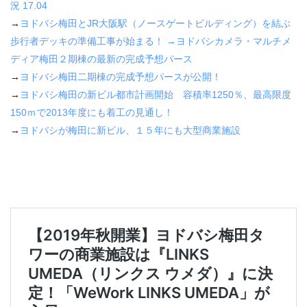
況
17.04
→
ヨドバシ梅田と
JR
大阪駅（ノースゲートビルディング）を結ぶ
歩行者デッキの準備工事が始まる！
→
ヨドバシカメラ・マルチメ
ディア梅田２期棟の最新の完成予想パース
→
ヨドバシ梅田二期棟の完成予想パースが公開！
→
ヨドバシ梅田の新ビル都市計画開始 容積率
1250
％、最高限度
150
ｍで
2013
年度にも着工の見通し！
→
ヨドバシが梅田に新ビル、１５年にも大型商業施設