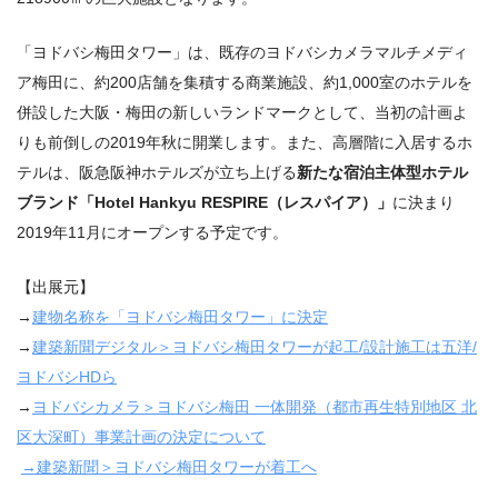
「ヨドバシ梅田タワー」は、既存のヨドバシカメラマルチメディ
ア梅田に、約200店舗を集積する商業施設、約1,000室のホテルを
併設した大阪・梅田の新しいランドマークとして、当初の計画よ
りも前倒しの2019年秋に開業します。また、高層階に入居するホ
テルは、阪急阪神ホテルズが立ち上げる
新たな宿泊主体型ホテル
ブランド「Hotel Hankyu RESPIRE（レスパイア）」
に決まり
2019年11月にオープンする予定です。
【出展元】
→
建物名称を「ヨドバシ梅田タワー」に決定
→
建築新聞デジタル＞ヨドバシ梅田タワーが起工
/
設計施工は五洋
/
ヨドバシ
HD
ら
→
ヨドバシカメラ＞ヨドバシ梅田
一体開発（都市再生特別地区
北
区大深町）事業計画の決定について
→
建築新聞＞ヨドバシ梅田タワーが着工へ