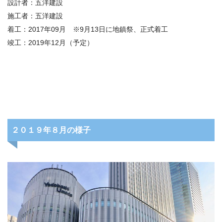
設計者：五洋建設
施工者：五洋建設
着工：
2017
年
09
月
※9
月
13
日に地鎮祭、正式着工
竣工：
2019
年
12
月（予定）
２０１９年８月の様子