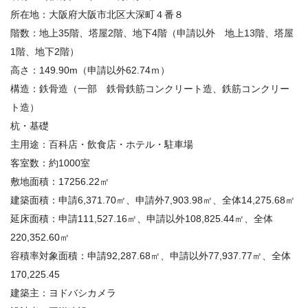
所在地：大阪府大阪市北区大深町４番８
階数：地上
35
階、塔屋
2
階、地下
4
階（申請以外 地上
13
階、塔屋
1
階、地下
2
階）
高さ：
149.90m
（申請以外
62.74
ｍ）
構造：鉄骨造（一部 鉄骨鉄筋コンクリート造、鉄筋コンクリー
ト造）
杭・基礎
主用途：百科店・飲食店・ホテル・駐車場
客室数：約
1000
室
敷地面積：
17256.22
㎡
建築面積：申請
6,371.70
㎡、申請外
7,903.98
㎡、全体
14,275.68
㎡
延床面積：申請
111,527.16
㎡、申請以外
108,825.44
㎡、全体
220,352.60
㎡
容積率対象面積：申請
92,287.68
㎡、申請以外
77,937.77
㎡、全体
170,225.45
建築主：ヨドバシカメラ