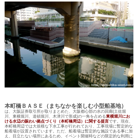
本町橋ＢＡＳＥ（
まちなかを楽しむ小型船基地）
は、大阪証券取引所が取りまとめた、大阪都心部の水の回廊(土佐堀
川、東横堀川、道頓堀川、木津川で形成)の一角を占める
東横堀川にお
ける水辺の賑わい拠点づくり（本町橋周辺）に関する提言
です
。現在、
本町橋周辺では大規模な下水工事が行われており、工事現場に暫定的な
船着場が設置されています。ただ、船着場は暫定的な施設である事に加
え、目立たない場所にあるため、イベント開催時などの限定的な利用に