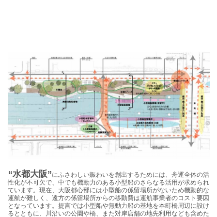
“水都大阪”
にふさわしい賑わいを創出するためには、舟運全体の活
性化が不可欠で、中でも機動力のある小型船のさらなる活用が求められ
ています。現在、大阪都心部には小型船の係留場所がないため機動的な
運航が難しく、遠方の係留場所からの移動費は運航事業者のコスト要因
となっています。提言では小型船や無動力船の基地を本町橋周辺に設け
るとともに、川沿いの公園や橋、また対岸店舗の地先利用なども含めた