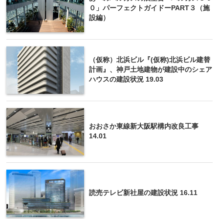
０」パーフェクトガイドーPART３（施
設編）
（仮称）北浜ビル『(仮称)北浜ビル建替
計画』、神戸土地建物が建設中のシェア
ハウスの建設状況 19.03
おおさか東線新大阪駅構内改良工事
14.01
読売テレビ新社屋の建設状況 16.11