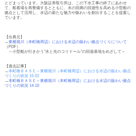
とどまっています。大阪証券取引所は、この下水工事の終了にあわせ
て、船着場を再整備するとともに、水の回廊の回遊性を高める小型船の
拠点として活用し、水辺の新たな魅力や賑わいを創出することを提案し
ています。
【出典元】
→
東横堀川（本町橋周辺）における水辺の賑わい拠点づくりについて
（PDF）
～小型船が行きかう”水と光のコリドール”の回遊基地をめざして～
【過去記事】
→
本町橋ＢＡＳＥ～東横堀川（本町橋周辺）における水辺の賑わい拠点
づくりの状況 15.02
→
本町橋ＢＡＳＥ～東横堀川（本町橋周辺）における水辺の賑わい拠点
づくりの状況 14.10