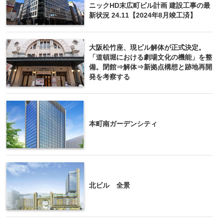
ニックHD末広町ビル計画 建設工事の最
新状況 24.11【2024年8月竣工済】
大阪松竹座、現ビル解体が正式決定。
「道頓堀における劇場文化の機能」を整
備。閉館⇒解体⇒新拠点構想と跡地再開
発を考察する
本町南ガーデンシティ
北ビル 全景