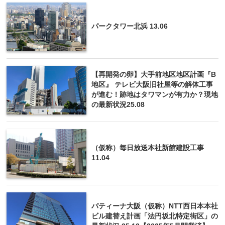
パークタワー北浜 13.06
【再開発の卵】大手前地区地区計画『B
地区』 テレビ大阪旧社屋等の解体工事
が進む！跡地はタワマンが有力か？現地
の最新状況25.08
（仮称）毎日放送本社新館建設工事
11.04
パティーナ大阪（仮称）NTT西日本本社
ビル建替え計画「法円坂北特定街区」の