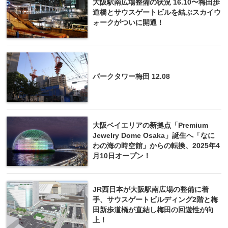
大阪駅南広場整備の状況 16.10〜梅田歩
道橋とサウスゲートビルを結ぶスカイウ
ォークがついに開通！
パークタワー梅田 12.08
大阪ベイエリアの新拠点「Premium
Jewelry Dome Osaka」誕生へ「なに
わの海の時空館」からの転換、2025年4
月10日オープン！
JR西日本が大阪駅南広場の整備に着
手、サウスゲートビルディング2階と梅
田新歩道橋が直結し梅田の回遊性が向
上！