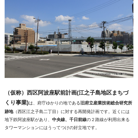
（仮称）西区阿波座駅前計画
(江之子島地区まちづ
くり事業)
は、府庁ゆかりの地である
旧府立産業技術総合研究所
跡地
（西区江之子島二丁目）に対する再開発計画です。近くには
地下鉄阿波座駅があり、
中央線、千日前線
の２路線が利用出来る
タワーマンションにはうってつけの好立地です。