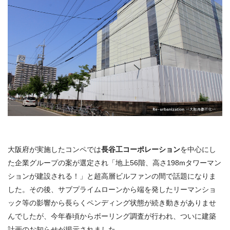
大阪府が実施したコンペでは
長谷工コーポレーション
を中心にし
た企業グループの案が選定され「
地上56階、高さ198m
タワーマン
ションが建設される！」と超高層ビルファンの間で話題になりま
した。
その後、サブプライムローンから端を発したリーマンショ
ック等の影響から
長らくペンディング状態が続き動きがありませ
んでしたが、今年春頃からボーリング調査が行われ、ついに建築
計画のお知らせが掲示されました。