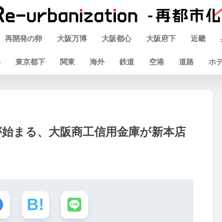
再開発の卵
大阪万博
大阪都心
大阪府下
近畿
心
東京都下
関東
海外
鉄道
空港
道路
ホ
が始まる、大阪商工信用金庫が新本店