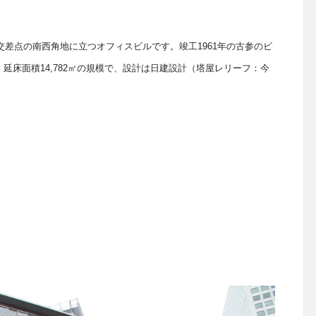
交差点の南西角地に立つオフィスビルです。竣工
1961
年の古参のビ
、
延床面積
14,782
㎡の規模で、
設計は日建設計（塔屋レリーフ：今