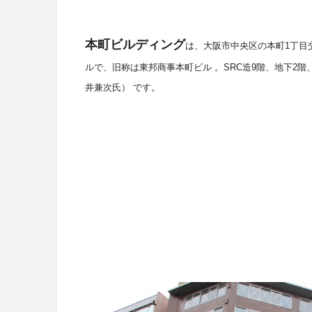
本町ビルディング
は、
大阪市中央区の
本町
1
丁目
ルで、
旧称は東邦商事本町ビル 。SRC造9階、地下2階
井兼次氏） です。