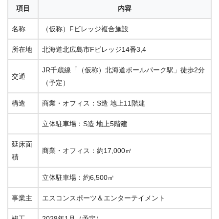
項目
内容
名称
（仮称）Fビレッジ複合施設
所在地
北海道北広島市Fビレッジ14番3,4
JR千歳線「（仮称）北海道ボールパーク駅」徒歩2分
交通
（予定）
構造
商業・オフィス：S造 地上11階建
立体駐車場：S造 地上5階建
延床面
商業・オフィス：約17,000㎡
積
立体駐車場：約6,500㎡
事業主
エスコンスポーツ＆エンターテイメント
竣工
2028年1月（予定）