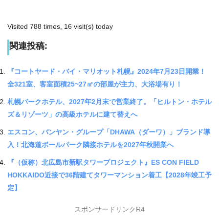
Visited 788 times, 16 visit(s) today
関連投稿:
『コートヤード・バイ・マリオット札幌』2024年7月23日開業！
全321室、客室面積25~27㎡の部屋が主力、大浴場有り！
札幌パークホテル、2027年2月末で営業終了。「ヒルトン・ホテル
ズ＆リゾーツ」の高級ホテルに建て替えへ
エスコン、バンヤン・グループ「DHAWA（ダーワ）」ブランド導
入！北海道ボールパーク隣接ホテルを2027年秋開業へ
『（仮称）北広島市新駅タワープロジェクト』ES CON FIELD
HOKKAIDO近接で36階建てタワーマンション着工【2028年竣工予
定】
スポンサードリンクR4