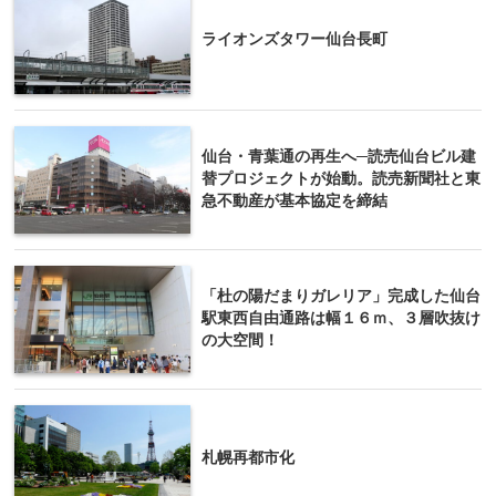
ライオンズタワー仙台長町
仙台・青葉通の再生へ─読売仙台ビル建
替プロジェクトが始動。読売新聞社と東
急不動産が基本協定を締結
「杜の陽だまりガレリア」完成した仙台
駅東西自由通路は幅１６ｍ、３層吹抜け
の大空間！
札幌再都市化