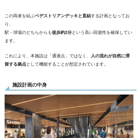
この両者を結ぶ
ペデストリアンデッキと直結
する計画となってお
り、
駅・球場のどちらからも
徒歩約2分
という高い回遊性を確保してい
ます。
これにより、本施設は「通過点」ではなく、
人の流れが自然に滞
留する拠点
として機能することが想定されています。
施設計画の中身