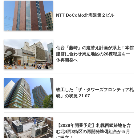
NTT DoCoMo北海道第２ビル
仙台「藤崎」の建替え計画が浮上！本館
建替に合わせ周辺地区の20棟程度を一
体再開発へ
竣工した「ザ・タワーズフロンティア札
幌」の状況 21.07
【2028年開業予定】札幌西武跡地を含
む北4西3街区の再開発準備組合が５月
に設立！