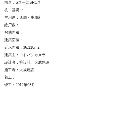
構造
：
S
造一部
SRC
造
杭・基礎
：
主用途：店舗・事務所
総戸数：—–
敷地面積：
建築面積：
延床面積：
36,118m
2
建築主
：
ヨドバシカメラ
設計者
：梓設計、大成建設
施工者
：大成建設
着工：
竣工
：
2012
年
03
月