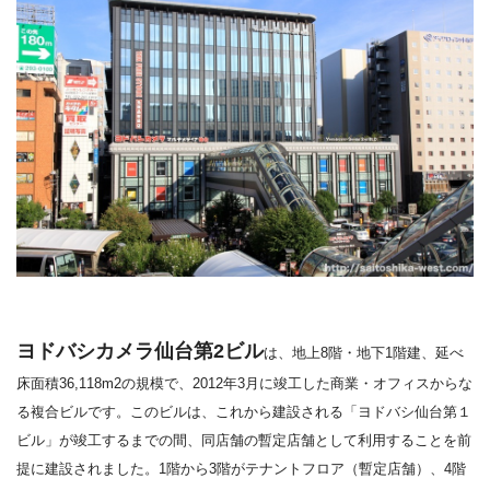
ヨドバシカメラ仙台第
2
ビル
は、
地上
8
階・地下
1
階建、延べ
床面積
36,118m
2
の規模で、
2012
年
3
月に竣工した商業・オフィスからな
る複合ビルです。このビルは、これから建設される「ヨドバシ仙台第１
ビル」が竣工するまでの間、同店舗の暫定店舗として利用することを前
提に建設されました。
1
階から
3
階がテナントフロア（暫定店舗）、
4
階