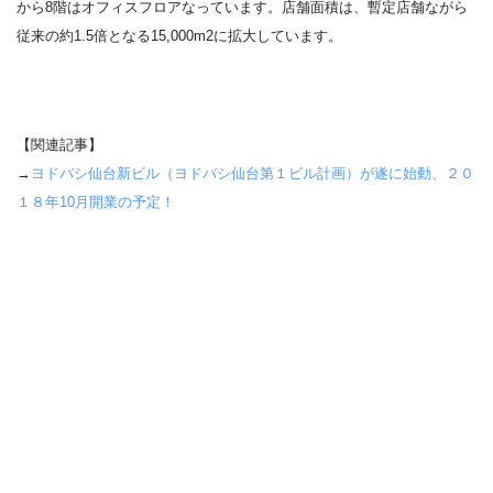
から
8
階はオフィスフロアなっています。店舗面積は、暫定店舗ながら
従来の約
1.5
倍となる
15,000m
2
に拡大しています。
【関連記事】
→
ヨドバシ仙台新ビル（ヨドバシ仙台第１ビル計画）が遂に始動、２０
１８年10月開業の予定！