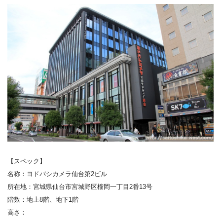
【スペック】
名称：
ヨドバシカメラ仙台第
2
ビル
所在地
：
宮城県仙台市宮城野区榴岡一丁目
2
番
13
号
階数：
地上8階、地下1階
高さ：