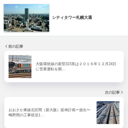
シティタワー札幌大通
前の記事
大阪環状線の新型323系は２０１６年１２月24日
に営業運転を開…
次の記事
おおさか東線北区間（新大阪）延伸計画ー放出〜
鴫野間の工事状況1…