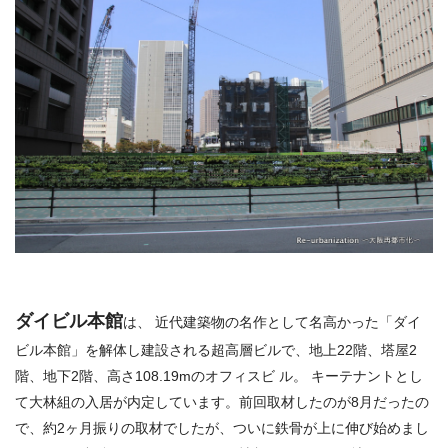
ダイビル本館
は、 近代建築物の名作として名高かった「ダイ
ビル本館」を解体し建設される超高層ビルで、地上22階、塔屋2
階、地下2階、高さ108.19mのオフィスビ ル。 キーテナントとし
て大林組の入居が内定しています。前回取材したのが8月だったの
で、約2ヶ月振りの取材でしたが、ついに鉄骨が上に伸び始めまし