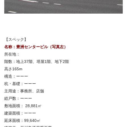
【スペック】
名称：
豊洲センタービル（写真左）
所在地：
階数：
地上37階、塔屋1階、地下2階
高さ
165m
構造：ーーー
杭・基礎：ーーー
主用途：事務所、店舗
総戸数：
ーーー
敷地面積：
28,881㎡
建築面積：
ーーー
延床面積：
99,640㎡