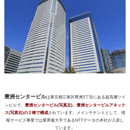
豊洲センタービル
は東京都江東区豊洲3丁目にある超高層ツイ
ンビルで、
豊洲センタービル(写真左)、豊洲センタービルアネック
ス(写真右)
の２棟で構成
されています。メインテナントとして、情
報サービス事業では業界最大手である
NTT
データの本社が入居し
ています。