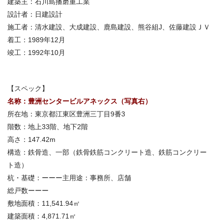
建築主：
石川島播磨重工業
設計者：
日建設計
施工者：
清水建設、大成建設、鹿島建設、熊谷組J、佐藤建設ＪＶ
着工：
1989年12月
竣工：
1992年10月
【スペック】
名称：
豊洲センタービルアネックス（写真右）
所在地：
東京都江東区豊洲三丁目9番3
階数：
地上33階、地下2階
高さ：
147.42m
構造：
鉄骨造、一部（鉄骨鉄筋コンクリート造、鉄筋コンクリー
ト造）
杭・基礎：ーーー主用途：事務所、店舗
総戸数ーーー
敷地面積：
11,541.94㎡
建築面積：
4,871.71㎡