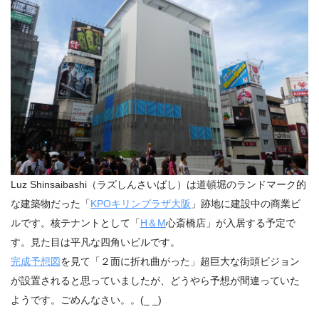
Luz Shinsaibashi（ラズしんさいばし）は道頓堀のランドマーク的
な建築物だった「
KPOキリンプラザ大阪
」跡地に建設中の商業ビ
ルです。核テナントとして「
H＆M
心斎橋店」が入居する予定で
す。見た目は平凡な四角いビルです。
完成予想図
を見て「２面に折れ曲がった」超巨大な街頭ビジョン
が設置されると思っていましたが、どうやら予想が間違っていた
ようです。ごめんなさい。。(_ _)