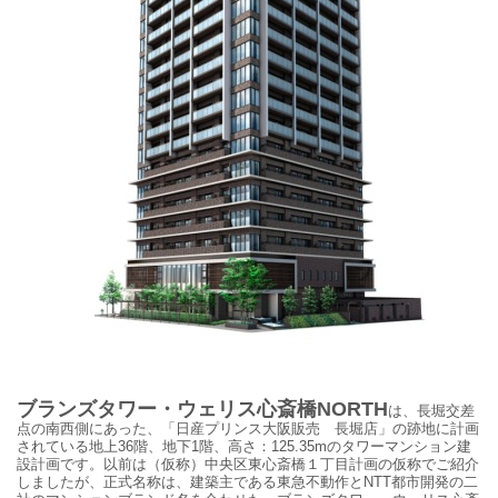
ブランズタワー・ウェリス心斎橋NORTH
は、長堀交差
点の南西側にあった、「日産プリンス大阪販売 長堀店」の跡地に計画
されている地上36階、地下1階、
高さ：
125.35mのタワーマンション建
設計画です。以前は（仮称）中央区東心斎橋１丁目計画の仮称でご紹介
しましたが、正式名称は、建築主である東急不動作とNTT都市開発の二