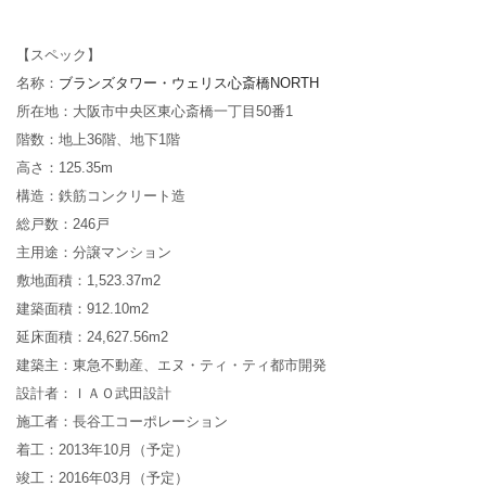
【スペック】
名称：
ブランズタワー・ウェリス心斎橋NORTH
所在地：
大阪市中央区東心斎橋一丁目50番1
階数：
地上36階、地下1階
高さ：
125.35m
構造：鉄筋コンクリート造
総戸数：246戸
主用途：分譲マンション
敷地面積：
1,523.37
m2
建築面積：
912.10
m2
延床面積：
24,627.56
m2
建築主：
東急不動産、エヌ・ティ・ティ都市開発
設計者：
ＩＡＯ武田設計
施工者：
長谷工コーポレーション
着工：
2013年10月（予定）
竣工：
2016年03月（予定）