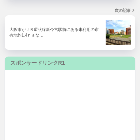
次の記事
大阪市がＪＲ環状線新今宮駅前にある未利用の市
有地約1.4ｈａな…
スポンサードリンクR1