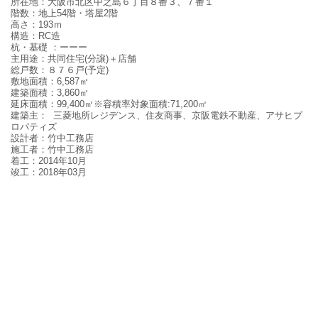
所在地：
大阪市北区中之島６丁目８番３、７番１
階数：
地上
54
階・塔屋
2
階
高さ：
193
ｍ
構造：
RC
造
杭・基礎
：ーーー
主用途：
共同住宅
(
分譲
)
＋店舗
総戸数：
８７６戸
(
予定
)
敷地面積：
6,587
㎡
建築面積：
3,860
㎡
延床面積：
99,400
㎡※容積率対象面積
:71,200
㎡
建築主：
三菱地所レジデンス、住友商事、京阪電鉄不動産、アサヒプ
ロパティズ
設計者：
竹中工務店
施工者：
竹中工務店
着工：2014年10月
竣工：
2018
年03月