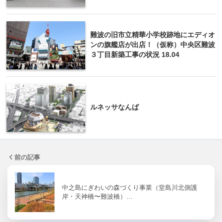
難波の旧市立精華小学校跡地にエディオ
ンの旗艦店が出店！（仮称）中央区難波
３丁目新築工事の状況 18.04
ルネッサなんば
前の記事
中之島にぎわいの森づくり事業（堂島川北側護
岸・天神橋〜難波橋）…