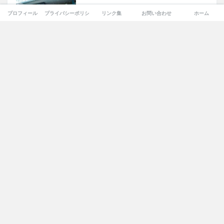
プロフィール
プライバシーポリシー
リンク集
お問い合わせ
ホーム
りんくうタウン駅前約7万㎡で大和ハウスの再開発計画が浮
上…
2026年8月5日
(19,492)
YouTube
Twitter
「八尾空港西側跡地まちづくり基本構想策定支援業務」駅前
の“巨大空白地”が動き出す 八尾空港西側9.2haで基本構想
策定へ
2026年7月28日
(18,011)