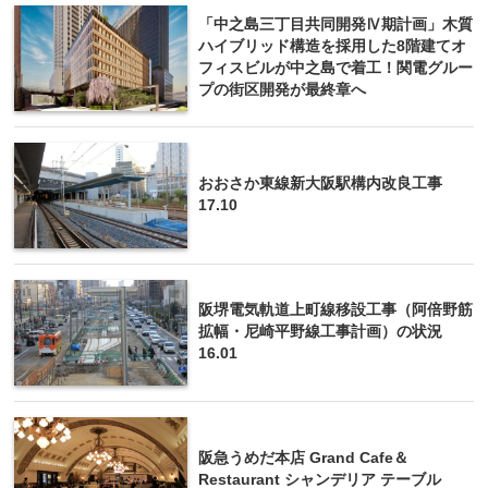
「中之島三丁目共同開発Ⅳ期計画」木質
ハイブリッド構造を採用した8階建てオ
フィスビルが中之島で着工！関電グルー
プの街区開発が最終章へ
おおさか東線新大阪駅構内改良工事
17.10
阪堺電気軌道上町線移設工事（阿倍野筋
拡幅・尼崎平野線工事計画）の状況
16.01
阪急うめだ本店 Grand Cafe＆
Restaurant シャンデリア テーブル