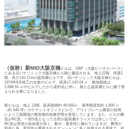
（仮称）新MID大阪京橋
ビルは、OBP（大阪
ビジネスパーク）
にある旧
パナソニック大阪京橋ビル跡に建設される、地上
22
階、塔屋2
階、
高さ
116.27mの超高層ビルです。
旧
パナソニック大阪京橋ビルは、
1974年8月竣工の古参のビルで、延床17,143.04 ㎡、敷地面積は
3,698.55 ㎡のビルでしたがろ老朽化に伴い、新たな超高層ビルに建て替
えられる事になりました。
新ビルは、地上
22
階、延床面積約
49,660
㎡、基準階貸室約
1,800
㎡
（約
540
坪）のテナントオフィスビルで、アウトフレーム構造の採用
により三面開放の整形無柱執務空間を実現しています。また、ビルの構
造がRC造、一部S造となってる所が超高層オフィスでは珍しいです。
RC造は形状の自由度が高く、耐火・遮音性に優れていますが、費用が
割高な為、遮音性が重視されるマンションに多く採用される形状で、超