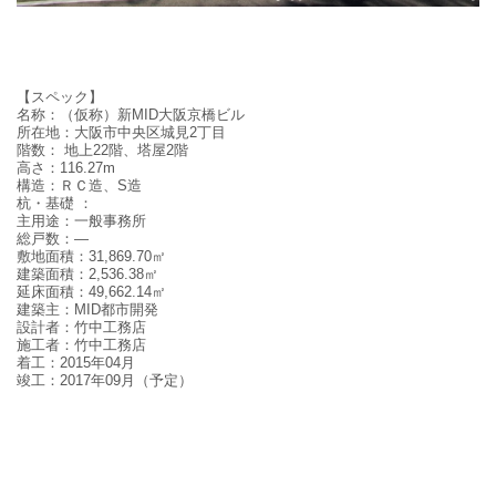
【スペック】
名称：
（仮称）新MID大阪京橋ビル
所在地：
大阪市中央区城見2丁目
階数：
地上
22
階、塔屋2階
高さ：
116.27m
構造
：
ＲＣ造、S造
杭・基礎
：
主用途：
一般事務所
総戸数：
—
敷地面積：
31,869.70
㎡
建築面積：
2,536.38
㎡
延床面積：
49,662.14
㎡
建築主：
MID都市開発
設計者：
竹中工務店
施工者：
竹中工務店
着工：
2015
年
04
月
竣工：
2017
年
09
月（予定）