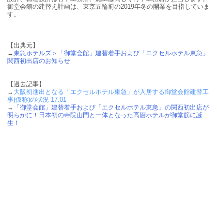
御堂会館の建替え計画は、東京五輪前の2019年冬の開業を目指していま
す。
【出典元】
→
東急ホテルズ＞「御堂会館」建替着手および「エクセルホテル東急」
関西初出店のお知らせ
【過去記事】
→
大阪初進出となる「エクセルホテル東急」が入居する御堂会館建替工
事(仮称)の状況 17.01
→
「御堂会館」建替着手および「エクセルホテル東急」の関西初出店が
明らかに！日本初の寺院山門と一体となった高層ホテルが御堂筋に誕
生！