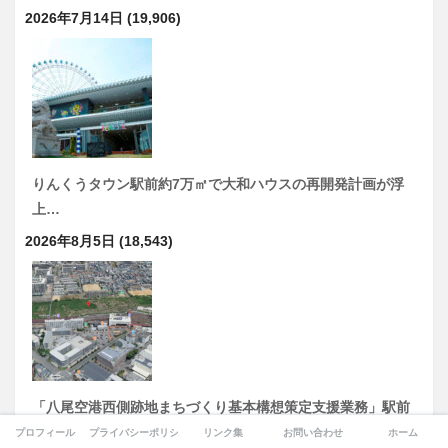
2026年7月14日
(19,906)
りんくうタウン駅前約7万㎡で大和ハウスの再開発計画が浮
上…
2026年8月5日
(18,543)
「八尾空港西側跡地まちづくり基本構想策定支援業務」駅前
の“巨大空白地”が動き出す 八尾空港西側9.2haで基本構想
プロフィール
プライバシーポリシー
リンク集
お問い合わせ
ホーム