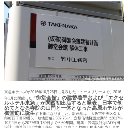
東急ホテルズが2016年10月26日に発表したニュースリリースで、
2016
御堂会館」の建替着手および「エクセ
年1月に閉館した
「
ルホテル東急」が関西初出店すると発表、日本で初
めてとなる寺院の山門と一体となった高層ホテルが
御堂筋に誕生
する事になりました。計画地は、大阪市中央区久太
郎町四丁目68番5、 敷地面積2,589.76㎡、定期借地権設定期間は2017年
10月1日から2077年9月30日までの60年間。建築・設備設計はIAO竹田
設計、構造設計は竹中工務店、施工は同じく竹中工務店が担当します。