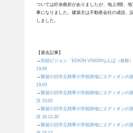
ついては紆余曲折がありましたが、地上9階、地下
事になりました。建築主は不動産会社の成信、設
しました。
【過去記事】
→
街頭ビジョン「
EDION VISION
なんば（仮称
19.04
→
難波の旧市立精華小学校跡地にエディオンの
19.03
→
難波の旧市立精華小学校跡地にエディオンの
況
19.02
→
難波の旧市立精華小学校跡地にエディオンの
況
18.12.30
→
難波の旧市立精華小学校跡地にエディオンの
況
18.12