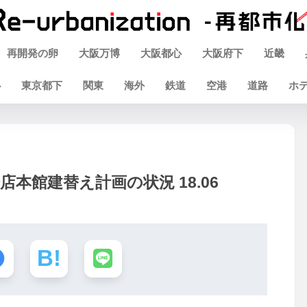
再開発の卵
大阪万博
大阪都心
大阪府下
近畿
心
東京都下
関東
海外
鉄道
空港
道路
ホ
本館建替え計画の状況 18.06