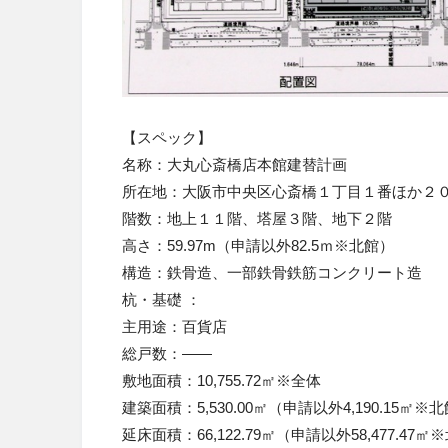
【スペック】
名称：
大丸心斎橋店本館建替計画
所在地
：
大阪市中央区心斎橋１丁目１番ほか２
階数：
地上１１階、塔屋３階、地下２階
高さ：
59.97m
（申請以外82.5ｍ※北館）
構造
：
鉄骨造、一部鉄骨鉄筋コンクリート造
杭・基礎
：
主用途：百貨店
総戸数：
——
敷地面積：
10,755.72㎡※全体
建築面積：
5,530.00㎡
（申請以外4,190.15㎡※北
延床面積：
66,122.79㎡
（申請以外58,477.47㎡※