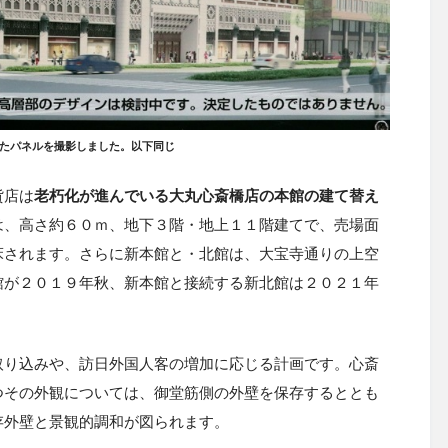
たパネルを撮影しました。以下同じ
貨店は
老朽化が進んでいる大丸心斎橋店の本館の建て替え
は、高さ約６０ｍ、地下３階・地上１１階建てで、売場面
に増床されます。さらに新本館と・北館は、大宝寺通りの上空
館が２０１９年秋、新本館と接続する新北館は２０２１年
取り込みや、訪日外国人客の増加に応じる計画です。心斎
つその外観については、御堂筋側の外壁を保存するととも
存外壁と景観的調和が図られます。