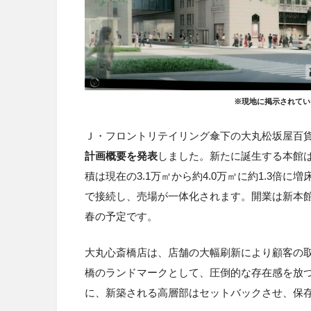
※現地に掲示されてい
Ｊ・フロントリテイリング傘下の大丸松坂屋百
計画概要を発表
しました。新たに誕生する本館
積は現在の3.1万㎡から約4.0万㎡に約1.3倍
で接続し、売場が一体化されます。開業は新本
春の予定です。
大丸心斎橋店は、店舗の大幅刷新により顧客の
橋のランドマークとして、圧倒的な存在感を放
に、新築される高層部はセットバックさせ、保