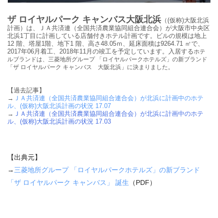
ザ ロイヤルパーク キャンバス大阪北浜
（
(
仮称
)
大阪北浜
計画）は
、
ＪＡ共済連（
全国共済農業協同組合連合会
）が
大阪市中央区
北浜
1
丁目に計画している
店舗付きホテル計画です。ビルの規模は
地上
12
階、塔屋
1
階、地下
1
階、高さ48.05ｍ、延床面積は
9264.71
㎡で、
2017年06月着工、2018年11月の竣工を予定しています。入居する
ホテ
ルブランドは、
三菱地所グループ
「ロイヤルパークホテルズ」の新ブランド
「ザ
ロイヤルパーク
キャンバス 大阪北浜」に決まりました。
【過去記事】
→
ＪＡ共済連（全国共済農業協同組合連合会）が北浜に計画中のホテ
ル、(仮称)大阪北浜計画の状況 17.07
→
ＪＡ共済連（全国共済農業協同組合連合会）が北浜に計画中のホテ
ル、(仮称)大阪北浜計画の状況 17.03
【出典元】
→
三菱地所グループ
「ロイヤルパークホテルズ」の新ブランド
「ザ
ロイヤルパーク
キャンバス」
誕生
（PDF）