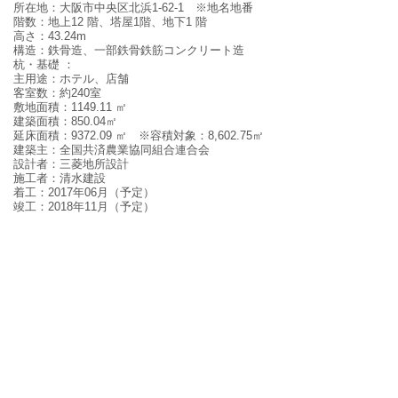
所在地
：
大阪市中央区北浜
1-62-1
※
地名地番
階数：
地上
12
階、塔屋1階、地下
1
階
高さ：
43.24m
構造
：
鉄骨造、一部鉄骨鉄筋コンクリート造
杭・基礎
：
主用途：
ホテル、店舗
客室数：約240室
敷地面積：
1149.11
㎡
建築面積：
850.04
㎡
延床面積：
9372.09
㎡ ※容積対象：8,602.75㎡
建築主
：
全国共済農業協同組合連合会
設計者
：
三菱地所設計
施工者
：
清水建設
着工：
2017
年06月（予定）
竣工
：
2018
年11月
（予定）