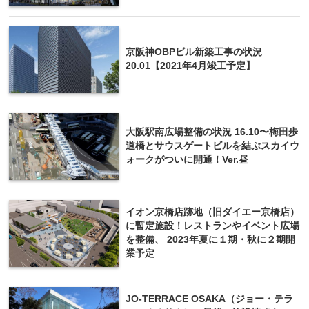
京阪神OBPビル新築工事の状況
20.01【2021年4月竣工予定】
大阪駅南広場整備の状況 16.10〜梅田歩
道橋とサウスゲートビルを結ぶスカイウ
ォークがついに開通！Ver.昼
イオン京橋店跡地（旧ダイエー京橋店）
に暫定施設！レストランやイベント広場
を整備、 2023年夏に１期・秋に２期開
業予定
JO-TERRACE OSAKA（ジョー・テラ