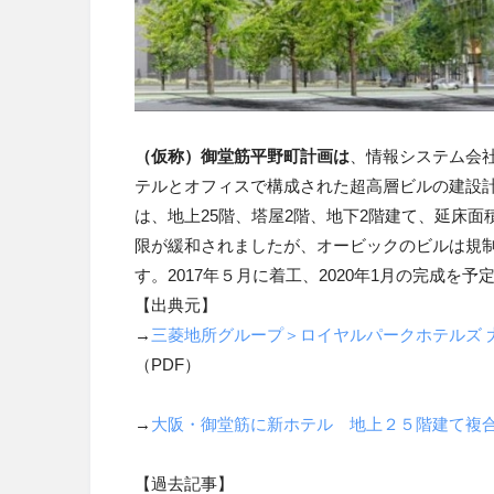
（仮称）御堂筋平野町計画は
、情報システム会
テルとオフィスで構成された超高層ビルの建設
は、地上25階、塔屋2階、地下2階建て、延床面
限が緩和されましたが、オービックのビルは規制
す。2017年５月に着工、2020年1月の完成を
【出典元】
→
三菱地所グループ＞ロイヤルパークホテルズ
（PDF）
→
大阪・御堂筋に新ホテル 地上２５階建て複
【過去記事】