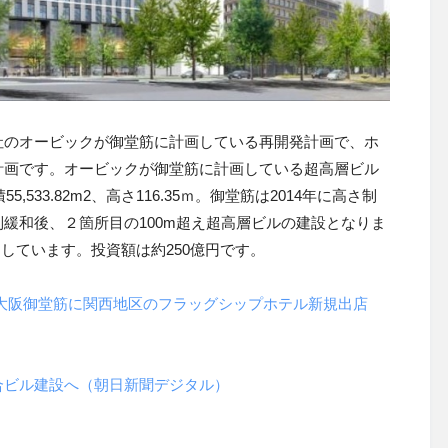
社のオービックが御堂筋に計画している再開発計画で、ホ
計画です。オービックが御堂筋に計画している超高層ビル
積
55,533.82m
2、高さ116.35ｍ。御堂筋は2014年に高さ制
緩和後、２箇所目の100m超え超高層ビルの建設となりま
予定しています。投資額は約250億円です。
大阪御堂筋に関西地区のフラッグシップホテル新規出店
合ビル建設へ（朝日新聞デジタル）