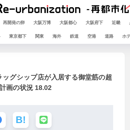
再開発の卵
大阪万博
大阪都心
大阪府下
近畿
心
東京都下
関東
海外
鉄道
空港
道路
ホ
ラッグシップ店が入居する御堂筋の超
の状況 18.02