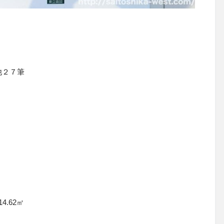
他２７筆
4.62㎡