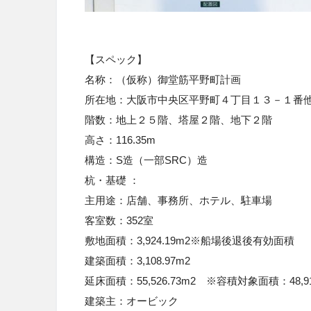
【スペック】
名称：
（仮称）御堂筋平野町計画
所在地
：
大阪市中央区平野町４丁目１３－１番
階数：
地上２５階、塔屋２階、地下２階
高さ：
116.35m
構造
：S造（一部SRC
）造
杭・基礎
：
主用途：
店舗、事務所、ホテル、駐車場
客室数：
352室
敷地面積：
3,924.19m
2※船場後退後有効面積
建築面積：
3,108.97m
2
延床面積：
55,526.73m
2 ※容積対象面積：48,91
建築主
：
オービック