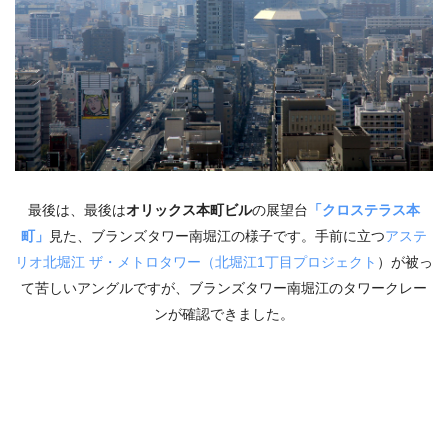
最後は、最後は
オリックス本町ビル
の展望台
「クロステラス本
町」
見た、ブランズタワー南堀江の様子です。手前に立つ
アステ
リオ北堀江 ザ・メトロタワー（北堀江1丁目プロジェクト
）が被っ
て苦しいアングルですが、ブランズタワー南堀江のタワークレー
ンが確認できました。