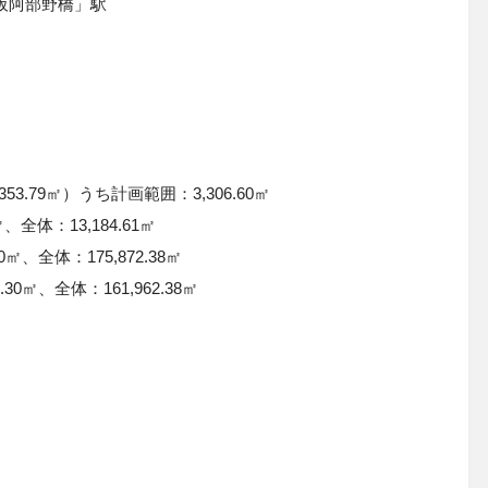
阪阿部野橋」駅
53.79㎡）うち計画範囲：3,306.60㎡
、全体：13,184.61㎡
0㎡、全体：175,872.38㎡
30㎡、全体：161,962.38㎡