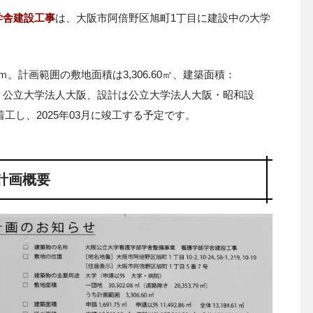
学舎建設工事
は、大阪市阿倍野区旭町
1
丁目に建設中の大学
ｍ。
計画範囲の敷地面積は3,306.60㎡、建築面積：
。建築主は、公立大学法人大阪、設計は公立大学法人大阪・昭和設
着工し、
2025
年
03
月に竣工する予定です。
計画概要