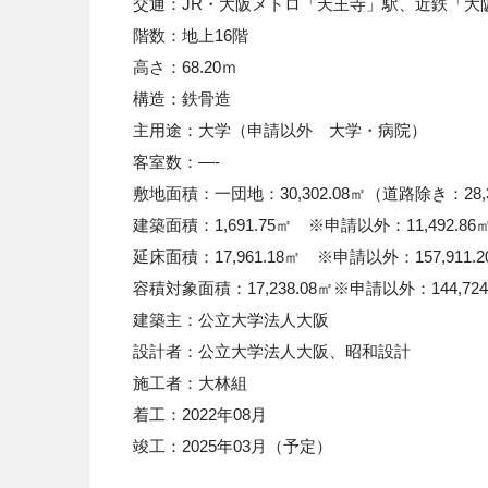
交通：JR・大阪メトロ「天王寺」駅、近鉄「大
階数：地上16階
高さ：68.20ｍ
構造：鉄骨造
主用途：大学（申請以外 大学・病院）
客室数：—-
敷地面積：一団地：30,302.08㎡（道路除き：28,3
建築面積：1,691.75㎡ ※申請以外：11,492.86㎡
延床面積：17,961.18㎡ ※申請以外：157,911.2
容積対象面積：17,238.08㎡※申請以外：144,724.
建築主：公立大学法人大阪
設計者：公立大学法人大阪、昭和設計
施工者：大林組
着工：
2022
年0
8
月
竣工：
2025
年0
3
月（予定）