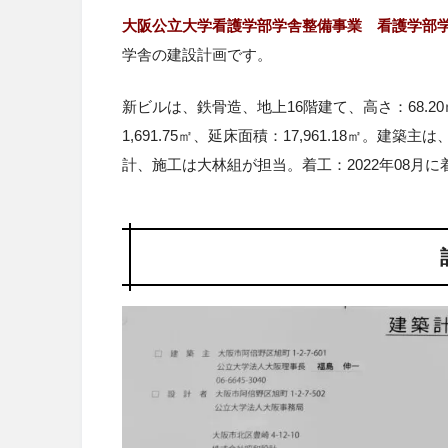
大阪公立大学看護学部学舎整備事業 看護学部
学舎の建設計画です。
新ビルは、鉄骨造、地上
16
階建て、高さ
：
68.20
1,691.75㎡、延床面積：17,961.18㎡
計、施工は大林組が担当。着工：
2022
年
08
月に