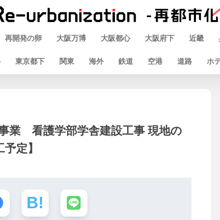
再開発の卵
大阪万博
大阪都心
大阪府下
近畿
心
東京都下
関東
海外
鉄道
空港
道路
ホ
事業 看護学部学舎建設工事 現地の
竣工予定】