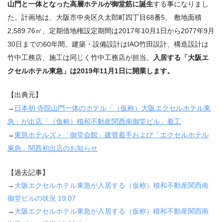
山門と一体となった高層ホテルが御堂筋に誕生
する事になりまし
た。計画地は、大阪市中央区久太郎町四丁目68番5、 敷地面積
2,589.76㎡、定期借地権設定期間は2017年10月1日から2077年9月
30日までの60年間。建築・設備設計はIAO竹田設計、構造設計は
竹中工務店、施工は同じく竹中工務店が担当。
入居する「大阪エ
クセルホテル東急」は2019年11月1日に開業します。
【出典元】
→
日本初
寺院山門一体のホテル「（仮称）大阪エクセルホテル東
急」が出店「（仮称）積和不動産関西南御堂ビル」着工
→
東急ホテルズ＞「御堂会館」建替着手および「エクセルホテル
東急」関西初出店のお知らせ
【過去記事】
→
大阪エクセルホテル東急が入居する（仮称）積和不動産関西南
御堂ビルの状況
19.07
→
大阪エクセルホテル東急が入居する（仮称）積和不動産関西南