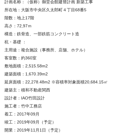
計画名称：（仮称）御堂会館建替計画 新築工事
所在地：大阪市中央区久太郎町４丁目
68
番
5
階数：地上
17
階
高さ：
72,97
ｍ
構造：鉄骨造、一部鉄筋コンクリート造
杭・基礎
：
主用途：複合施設（事務所、店舗、ホテル）
客室数：約
360
室
敷地面積：
2,515.58m2
建築面積：
1,670.39m2
延床面積：
22,278.48m2
※
容積率対象面積
20,684.15
㎡
建築主：積和不動産関西
設計者：
IAO
竹田設計
施工者：竹中工務店
着工：
2017
年
09
月
竣工：
2019
年
09
月（予定）
開業：
2019
年11月1日（予定）