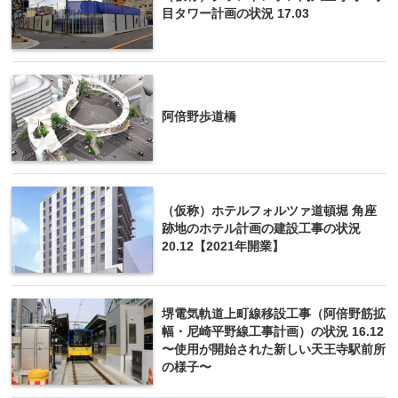
目タワー計画の状況 17.03
阿倍野歩道橋
（仮称）ホテルフォルツァ道頓堀 角座
跡地のホテル計画の建設工事の状況
20.12【2021年開業】
堺電気軌道上町線移設工事（阿倍野筋拡
幅・尼崎平野線工事計画）の状況 16.12
〜使用が開始された新しい天王寺駅前所
の様子〜