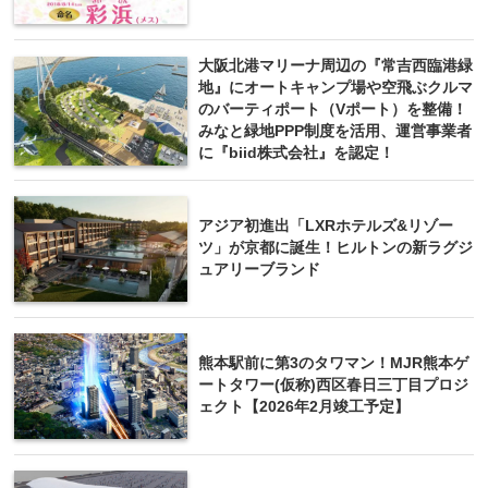
大阪北港マリーナ周辺の『常吉西臨港緑
地』にオートキャンプ場や空飛ぶクルマ
のバーティポート（Vポート）を整備！
みなと緑地PPP制度を活用、運営事業者
に『biid株式会社』を認定！
アジア初進出「LXRホテルズ&リゾー
ツ」が京都に誕生！ヒルトンの新ラグジ
ュアリーブランド
熊本駅前に第3のタワマン！MJR熊本ゲ
ートタワー(仮称)西区春日三丁目プロジ
ェクト【2026年2月竣工予定】