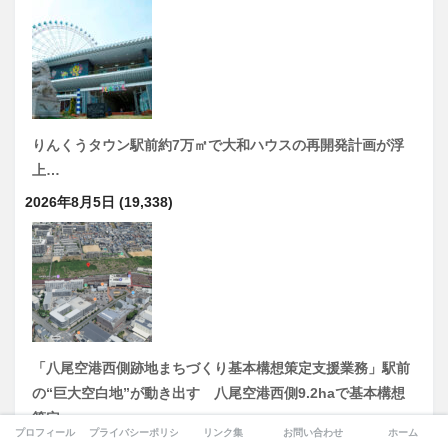
りんくうタウン駅前約7万㎡で大和ハウスの再開発計画が浮
上…
2026年8月5日
(19,338)
「八尾空港西側跡地まちづくり基本構想策定支援業務」駅前
の“巨大空白地”が動き出す 八尾空港西側9.2haで基本構想
策定へ
プロフィール
プライバシーポリシー
リンク集
お問い合わせ
ホーム