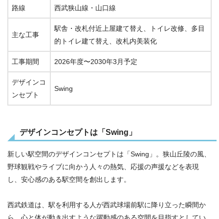
路線
西武狭山線・山口線
駅舎・改札付近上屋建て替え、トイレ改修、多目
主な工事
的トイレ建て替え、改札内美装化
工事期間
2026年度〜2030年3月予定
デザインコ
Swing
ンセプト
デザインコンセプトは「Swing」
新しい駅空間のデザインコンセプトは「Swing」。狭山丘陵の風、
野球観戦やライブに向かう人々の熱気、応援の声援などを表現
し、安心感のある駅空間を創出します。
西武鉄道は、駅を利用する人が西武球場前駅に降り立った瞬間か
ら、心と体が動き出すような躍動感のある空間を目指すとしてい