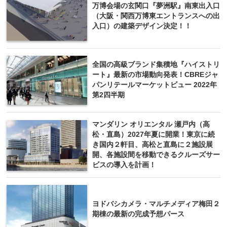
万博会場の玄関口『夢洲駅』南東出入口
（大阪・関西万博東エントランスへの出
入口）の建築デザイン決定！！
全国の高級ブランド集積地『ハイストリ
ート』最新の市場動向発表！CBREジャ
パンリテールマーケットビュー 2022年
第2四半期
マンダリン オリエンタル 瀬戸内（高
松・直島）2027年夏に開業！東京に続
き国内２軒目、高松と直島に２施設展
開、各施設間を移動できるクルーズサー
ビスの導入を計画！
ヨドバシカメラ・マルチメディア梅田２
期棟の最新の完成予想パース