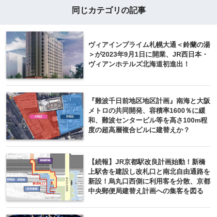
同じカテゴリの記事
ヴィアインプライム札幌大通＜鈴蘭の湯
＞が2023年9月1日に開業、JR西日本・
ヴィアンホテルズ北海道初進出！
『難波千日前地区地区計画』南海と大阪
メトロの共同開発、容積率1600％に緩
和、難波センタービル等を高さ100m程
度の超高層複合ビルに建替えか？
【続報】JR京都駅改良計画始動！新橋
上駅舎を建設し改札口と南北自由通路を
新設！烏丸口西側に利用客を分散、京都
中央郵便局建替え計画への集客を図る