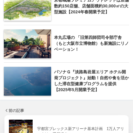
京都城陽プレミアムアウトレットは店舗
数約150店舗、店舗面積約30,000㎡の大
型施設【2024年春開業予定】
本丸広場の 「旧第四師団司令部庁舎
（もと大阪市立博物館）も新施設にリノ
ベーション！
パソナＧ『淡路島岩屋エリア ホテル開
発プロジェクト』始動！自然や食を活か
した滞在型健康プログラムを提供
【2025年5月開業予定】
前の記事
宇都宮ブレックス新アリーナ基本計画 1万人アリ