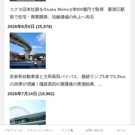
コクヨ旧本社跡をOsaka Metroが約50億円で取得 新深江駅
前で住宅・商業開発、沿線価値の向上へ布石
2026年8月6日
(25,978)
京奈和自動車道と大和高田バイパス、接続ランプ1本で3.2km
の渋滞が消滅！橿原高田IC開通後の実測効果、…
2026年7月14日
(19,962)
プロフィール
プライバシーポリシー
リンク集
お問い合わせ
ホーム