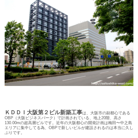
ＫＤＤＩ大阪第２ビル新築工事
は、大阪市の副都心である
OBP（大阪ビジネスパーク）で計画されている、地上20階、高さ
130.00mの超高層ビルです。近年の大阪都心の開発計画は梅田〜中之島
エリアに集中してる為、OBPで新しいビルが建設されるのは本当に久し
ぶりです。