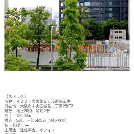
【スペック】
名称：ＫＤＤＩ大阪第２ビル新築工事
所在地：大阪市中央区城見二丁目2番72
階数：地上20階、塔屋2階
高さ：130.00m
構造：S造、一部SRC造（耐火構造）
杭・基礎 ：—
主用途：通信局舎、オフィス