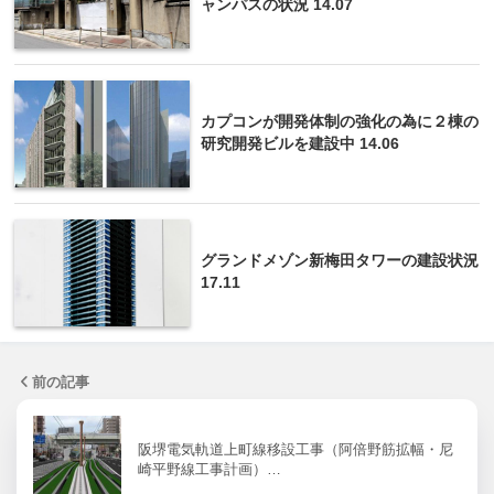
ャンパスの状況 14.07
カプコンが開発体制の強化の為に２棟の
研究開発ビルを建設中 14.06
グランドメゾン新梅田タワーの建設状況
17.11
前の記事
阪堺電気軌道上町線移設工事（阿倍野筋拡幅・尼
崎平野線工事計画）…