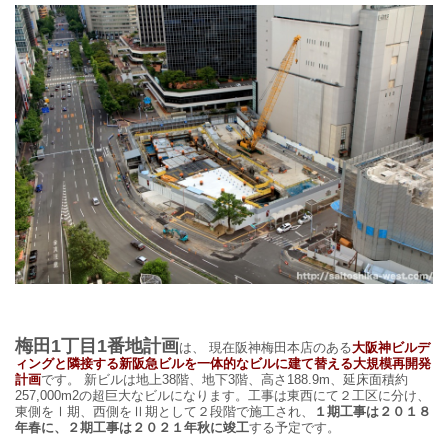
梅田1丁目1番地計画
は、
現在阪神梅田本店のある
大阪神ビルデ
ィングと隣接する新阪急ビルを一体的なビルに建て替える大規模再開発
計画
です。 新ビルは地上38階、地下3階、高さ188.9m、延床面積約
257,000m2の超巨大なビルになります。工事は東西にて２工区に分け、
東側をⅠ期、西側をⅡ期として２段階で施工され、
１期工事は２０１８
年春に、２期工事は２０２１年秋に竣工
する予定です。