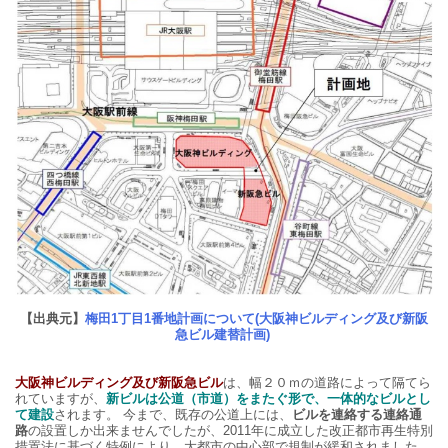
【出典元】
梅田1丁目1番地計画について(大阪神ビルディング及び新阪
急ビル建替計画)
大阪神ビルディング及び新阪急ビル
は、幅２０ｍの道路によって隔てら
れていますが、
新ビルは公道（市道）をまたぐ形で、一体的なビルとし
て建設
されます。 今まで、既存の公道上には、
ビルを連絡する連絡通
路
の設置しか出来ませんでしたが、2011年に成立した改正都市再生特別
措置法に基づく特例により、大都市の中心部で規制が緩和されました。