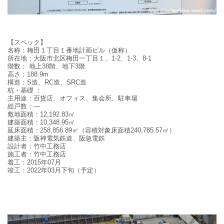
【スペック】
名称：
梅田１丁目１番地計画ビル（仮称）
所在地：
大阪市北区梅田一丁目１、1-2、1-3、8-1
階数：
地上38階、地下3階
高さ：
188.9m
構造
：
S造、RC造、SRC造
杭・基礎
：
主用途：
百貨店、オフィス、集会所、駐車場
総戸数：—
敷地面積
：
12,192.83㎡
建築面積
：
10,348.95㎡
延床面積
：
258,856.89㎡（容積対象床面積240,785.57㎡）
建築主：
阪神電気鉄道、阪急電鉄
設計者：
竹中工務店
施工者：
竹中工務店
着工：
2015年07月
竣工：
2022年03月下旬（予定）