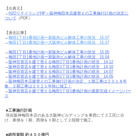
【出典元】
→
H2OリテイリングHP＞阪神梅田本店建替えの工事施行計画の決定に
ついて
（PDF）
【過去記事】
→
梅田1丁目1番地計画ー新阪急ビル解体工事の状況 15.07
→
梅田1丁目1番地計画ー大阪神ビル解体工事の状況 15.07
→
梅田1丁目1番地計画ー新阪急ビル解体工事の状況 15.05
→
梅田1丁目1番地計画ー新阪急ビル解体工事の状況 15.04
→
阪神百貨店を建て替える梅田1丁目1番地計画の状況 14.12
→
阪神百貨店を建て替える梅田1丁目1番地計画の状況 14.10
→
阪神百貨店を建て替える梅田1丁目1番地計画の状況 14.07
→
阪神百貨店を建て替える梅田1丁目1番地計画の状況 14.05
→
阪神梅田本店建替えの工事施行計画が決定、１期工事は２０１８年
春、２期工事は２０２１年秋に竣工！
→
阪神百貨店を建て替える梅田1丁目1番地計画の最新完成イメージパー
ス
■工事施行計画
現在阪神梅田本店のある大阪神ビルディングを東西にて２工区に分
け、東側をⅠ期、西側をⅡ期として２段階で施工。
■総投資額 約４５０億円