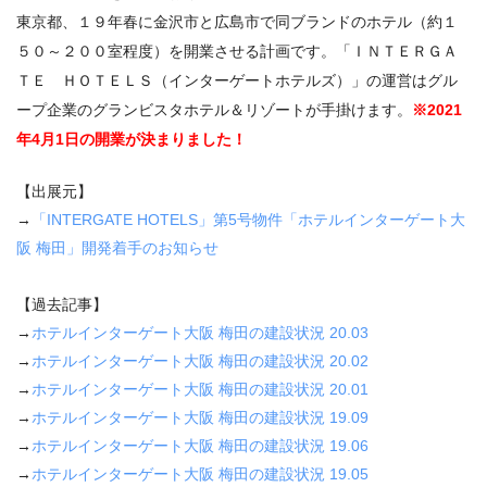
東京都、１９年春に金沢市と広島市で同ブランドのホテル（約１
５０～２００室程度）を開業させる計画です。「ＩＮＴＥＲＧＡ
ＴＥ ＨＯＴＥＬＳ（インターゲートホテルズ）」の運営はグル
ープ企業のグランビスタホテル＆リゾートが手掛けます。
※2021
年4月1日の開業が決まりました！
【出展元】
→
「INTERGATE HOTELS」第5号物件「ホテルインターゲート大
阪 梅田」開発着手のお知らせ
【過去記事】
→
ホテルインターゲート大阪 梅田の建設状況
20.03
→
ホテルインターゲート大阪 梅田の建設状況
20.02
→
ホテルインターゲート大阪 梅田の建設状況
20.01
→
ホテルインターゲート大阪 梅田の建設状況
19.09
→
ホテルインターゲート大阪 梅田の建設状況
19.06
→
ホテルインターゲート大阪 梅田の建設状況
19.05