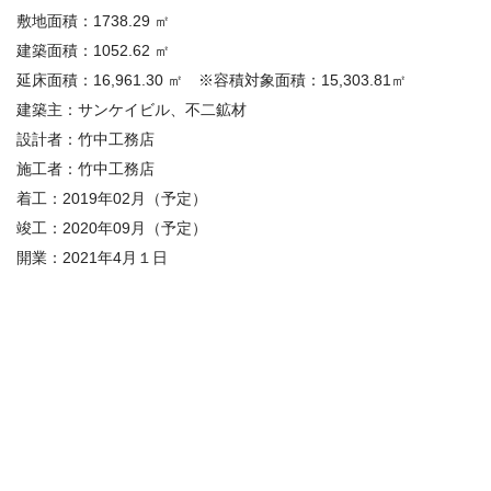
敷地面積：
1738.29
㎡
建築面積：
1052.62
㎡
延床面積：
16,961.30
㎡
※容積対象面積：15,303.81㎡
建築主：
サンケイビル、不二鉱材
設計者：
竹中工務店
施工者：
竹中工務店
着工：
2019
年
02
月
（予定）
竣工：
2020
年
09
月
（予定）
開業：2021年4月１日