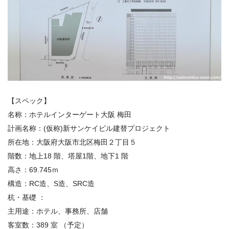
【スペック】
名称：ホテルインターゲート大阪 梅田
計画名称：
(
仮称
)
新サンケイビル建替プロジェクト
所在地：大阪府大阪市北区梅田２丁目５
階数：
地上
18
階
、塔屋1階、地下
1
階
高さ：
69.745ｍ
構造：
RC造、S造、SRC造
杭・基礎 ：
主用途：
ホテル、事務所、店舗
客室数：
389
室 （予定）