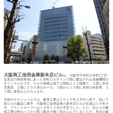
大阪商工信用金庫新本店ビル
は、
大阪市中央区の
本町
1
丁目
交差点の南西角地にあった本町ビルディング跡に建設される金融機関の
オフィスビルです。
ビルの規模は地下２階地上１２階建て。１階に本店
営業部、２階に２００席のホール、３階から１０階に本部の各部署、１
１階に食堂などが入ります。
当初のスケジュールでは、
解体工事は２０１５年２月中に終了、続いて
新ビルの建設に着手、大阪商工信用金庫の
新本店ビル
の完成は１６年９
月、グランドオープンは１６年１２月の予定でした。ただ、旧ビルの解
体工事が終わってから暫く動きが無く気をもんでいましたが、本日の建