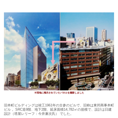
※現地に掲示されていたパネルを撮影しました
旧本町ビルディングは竣工
1961
年の古参のビルで、
旧称は東邦商事本町
ビル 。SRC造9階、地下2階、
延床面積
14,782
㎡の規模で、
設計は日建
設計（塔屋レリーフ：今井兼次氏） でした。