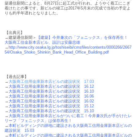
築通信新聞によると、8月27日に起工式が行われ、ようやく着工にこぎ
着けたとの事です。新ビルの竣工は
2017
年
5
月末の完成で当初の予定よ
りも約半年遅れとなりました。
【出典元】
→建築通信新聞＞
【建築】今井兼次の「フェニックス」を保存再生！
大阪商工信金新本店ビル、設計は安藤忠雄
→
http://www.city.osaka.lg.jp/toshiseibi/cmsfiles/contents/0000266/2667
54/Osaka_Shoko_Shinkin_Bank_Head_Office_Building.pdf
【過去記事】
→
大阪商工信用金庫新本店ビルの建設状況 17.03
→
大阪商工信用金庫新本店ビルの建設状況 16.12
→
大阪商工信用金庫新本店ビルの建設状況 16.10
→
大阪商工信用金庫新本店ビルの建設状況 16.06
→
大阪商工信用金庫新本店ビルの建設状況 16.02
→
大阪商工信用金庫新本店ビルの建設状況 15.12
→
大阪商工信用金庫新本店ビルの建設状況 15.10
→
大阪商工信用金庫新本店ビルがついに着工！今井兼次氏が手がけたレ
リーフ「フェニックス」は保存再生！
→
本町ビルディングの跡地に建設される大阪商工信用金庫新本店ビルの
建設状況 15.03
→
本町ビルディングの跡地に建設される大阪商工信用金庫新本店ビルの