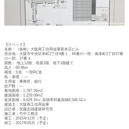
【スペック】
名称：
（仮称）大阪商工信用金庫新本店ビル
所在地
：大阪市中央区本町2丁目9番１，66番の一部、南本町2丁目57番
の一部、37番３
階数：
地上
12
階、塔屋1階、地下
1
階建て
高さ：
60.86m
構造
：
S造、一部RC造
杭・基礎
：
—
主用途：事務所、銀行
総戸数：
—
敷地面積
：
1,787.26m
2
建築面積
：
1,229.09m
2
延床面積
：
9,629.16
㎡,容積率対象面積8,346.52㎡
建築主：
大阪商工信用金庫
設計者：
安藤忠雄建築研究所
施工者：竹中工務店
着工：
2015
年
12
月（予定）
竣工：2017年05月（予定）