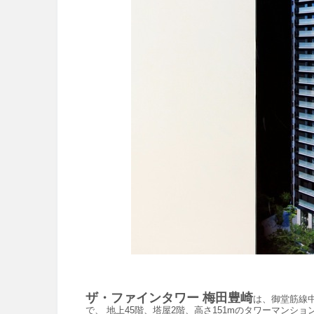
ザ・ファインタワー 梅田豊崎
は、御堂筋線
で、 地上45階、塔屋2階、高さ151mのタワーマン