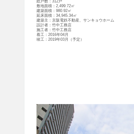
総戸数：
312戸
敷地面積：
2,499.72
㎡
建築面積：
980.92
㎡
延床面積：
34,945.34
㎡
建築主：
京阪電鉄不動産、サンキョウホーム
設計者：
竹中工務店
施工者：
竹中工務店
着工：
2016
年
04
月
竣工：
2019
年
03
月（予定）