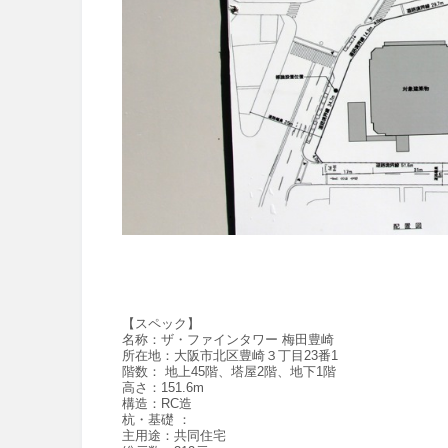
【スペック】
名称：
ザ・ファインタワー 梅田豊崎
所在地：
大阪市北区豊崎３丁目23番1
階数：
地上45階、塔屋2階、地下1階
高さ：
151.6
m
構造
：
RC造
杭・基礎
：
主用途：
共同住宅