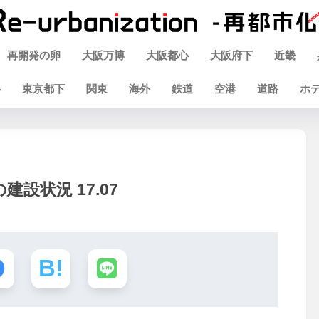
再開発の卵
大阪万博
大阪都心
大阪府下
近畿
心
東京都下
関東
海外
鉄道
空港
道路
ホ
設状況 17.07