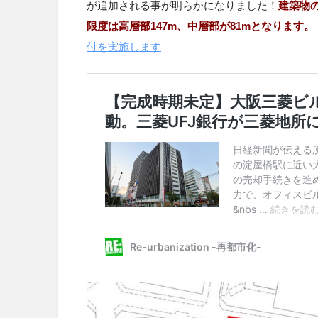
が追加される事が明らかになりました！
建築物
限度は高層部
147m
、中層部が
81mとなります。
付を実施します