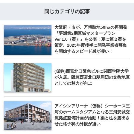
同じカテゴリの記事
大阪府・市が、万博跡地50haの再開発
『夢洲第2期区域マスタープラン
Ver.1.0（案）』を公表！夏に第２案を
策定、2025年度後半に開発事業者募集
を開始するスピード感が凄い！
(仮称)西宮北口阪急ビルに関西学院大学
が入居。阪急西宮北口駅周辺の文教地区
としての魅力が向上
アイシンアリーナ（仮称）シーホース三
河のホームスタジアムとなる三河安城交
流拠点整備計画が始動！梁と柱を露出さ
せた格子状の外観が凄い