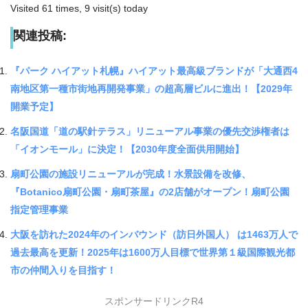
Visited 61 times, 9 visit(s) today
関連投稿:
『パーク ハイアット札幌』ハイアット最高級ブランドが「大通西4
南地区第一種市街地再開発事業」の超高層ビルに進出！【2029年
開業予定】
名阪国道「道の駅針テラス」リニューアル事業の優先交渉権者は
「イオンモール」に決定！【2030年度全面供用開始】
扇町公園の施設リニューアルが完成！水景設備を改修、
『Botanico扇町公園・扇町茶屋』の2店舗がオープン！扇町公園
指定管理事業
大阪を訪れた2024年のインバウンド（訪日外国人） は1463万人で
過去最高を更新！2025年は1600万人目標で世界第１級国際観光都
市の仲間入りを目指す！
スポンサードリンクR4