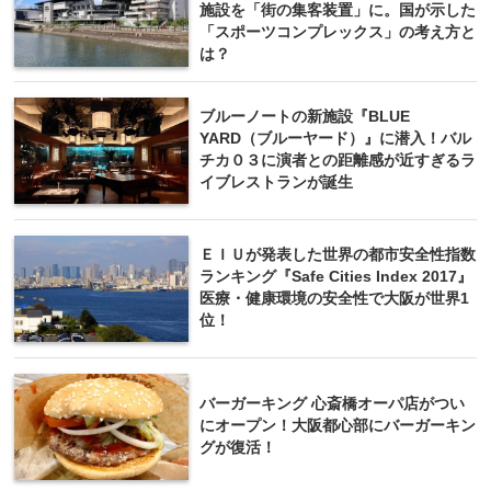
施設を「街の集客装置」に。国が示した
「スポーツコンプレックス」の考え方と
は？
ブルーノートの新施設『BLUE
YARD（ブルーヤード）』に潜入！バル
チカ０３に演者との距離感が近すぎるラ
イブレストランが誕生
ＥＩＵが発表した世界の都市安全性指数
ランキング『Safe Cities Index 2017』
医療・健康環境の安全性で大阪が世界1
位！
バーガーキング 心斎橋オーパ店がつい
にオープン！大阪都心部にバーガーキン
グが復活！