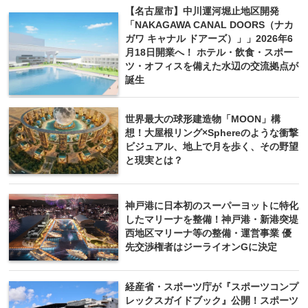
【名古屋市】中川運河堀止地区開発
「NAKAGAWA CANAL DOORS（ナカ
ガワ キャナル ドアーズ）」」2026年6
月18日開業へ！ ホテル・飲食・スポー
ツ・オフィスを備えた水辺の交流拠点が
誕生
世界最大の球形建造物「MOON」構
想！大屋根リング×Sphereのような衝撃
ビジュアル、地上で月を歩く、その野望
と現実とは？
神戸港に日本初のスーパーヨットに特化
したマリーナを整備！神戸港・新港突堤
西地区マリーナ等の整備・運営事業 優
先交渉権者はジーライオンGに決定
経産省・スポーツ庁が『スポーツコンプ
レックスガイドブック』公開！スポーツ