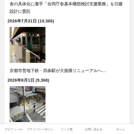
舎の具体化に着手「合同庁舎基本構想検討支援業務」を日建
設計に委託
2026年7月31日
(10,366)
京都市営地下鉄・四条駅が大規模リニューアルへ…
2026年8月1日
(9,368)
大阪駅「排除アート」炎上は何だったのか？本当に危険だっ
プロフィール
プライバシーポリシー
リンク集
お問い合わせ
ホーム