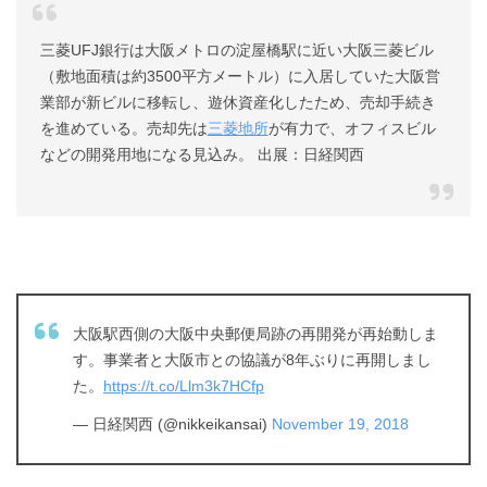
三菱UFJ銀行は大阪メトロの淀屋橋駅に近い大阪三菱ビル
（敷地面積は約3500平方メートル）に入居していた大阪営
業部が新ビルに移転し、遊休資産化したため、売却手続き
を進めている。売却先は
三菱地所
が有力で、オフィスビル
などの開発用地になる見込み。 出展：日経関西
大阪駅西側の大阪中央郵便局跡の再開発が再始動しま
す。事業者と大阪市との協議が8年ぶりに再開しまし
た。
https://t.co/Llm3k7HCfp
— 日経関西 (@nikkeikansai)
November 19, 2018