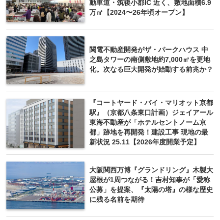
動車道・筑後小郡IC 近く、敷地面積6.9
万㎡【2024〜26年頃オープン】
関電不動産開発がザ・パークハウス 中
之島タワーの南側敷地約7,000㎡を更地
化。次なる巨大開発が始動する前兆か？
『コートヤード・バイ・マリオット京都
駅』（京都八条東口計画）ジェイアール
東海不動産が「ホテルセントノーム京
都」跡地を再開発！建設工事 現地の最
新状況 25.11【2026年度開業予定】
大阪関西万博『グランドリング』木製大
屋根が1周つながる！吉村知事が「愛称
公募」を提案、『太陽の塔』の様な歴史
に残る名前を期待