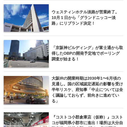
ウェスティンホテル淡路が営業終了。
10月１日から「グランドニッコー淡
路」にリブランド決定！
「京阪神ビルディング」が富士通から取
得したOBPの開発予定地でボーリング
調査が始まる！
大阪IRの開業時期は2030年1〜6月頃の
見通し。国の区域認定遅延の影響を受け
半年リスケ、府知事「中止については全
く議論しておらず、前向きに進めてい
る」
『コストコ小郡倉庫店（仮称）』コスト
コが福岡県小郡市に進出！場所は大分自