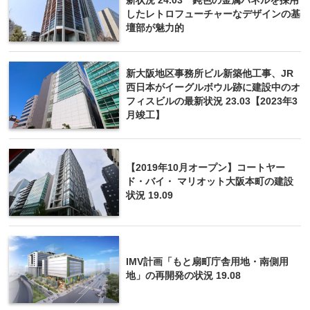
新状況 24.03 鈍色の金属パネルを採用
したレトロフューチャーなデザインの基
壇部が魅力的
新大阪地区事務所ビル新築他工事、JR
西日本がイーグルボウル跡に建設中のオ
フィスビルの最新状況 23.03【2023年3
月竣工】
【2019年10月オープン】コートヤー
ド・バイ・ マリオット大阪本町の建設
状況 19.09
IMV計画「もと扇町庁舎用地・南側用
地」の再開発の状況 19.08