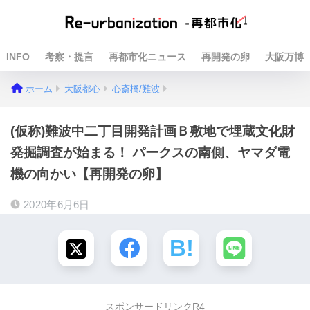
INFO
考察・提言
再都市化ニュース
再開発の卵
大阪万博
ホーム
大阪都心
心斎橋/難波
(仮称)難波中二丁目開発計画Ｂ敷地で埋蔵文化財
発掘調査が始まる！ パークスの南側、ヤマダ電
機の向かい【再開発の卵】
2020年6月6日
スポンサードリンクR4