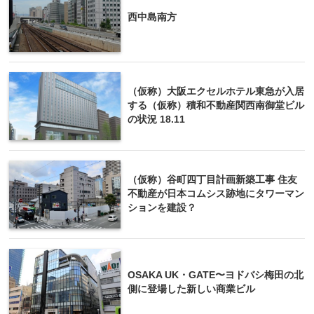
西中島南方
（仮称）大阪エクセルホテル東急が入居
する（仮称）積和不動産関西南御堂ビル
の状況 18.11
（仮称）谷町四丁目計画新築工事 住友
不動産が日本コムシス跡地にタワーマン
ションを建設？
OSAKA UK・GATE〜ヨドバシ梅田の北
側に登場した新しい商業ビル