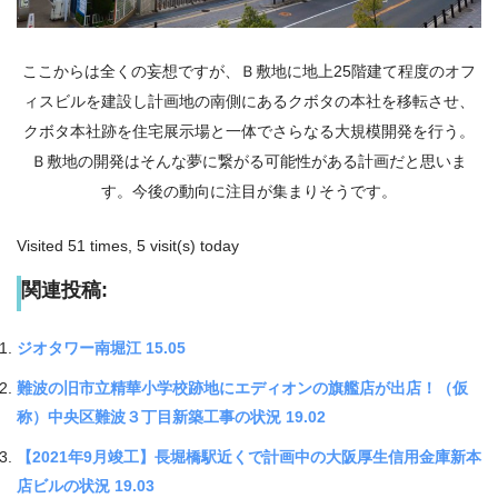
ここからは全くの妄想ですが、Ｂ敷地に地上25階建て程度のオフ
ィスビルを建設し計画地の南側にあるクボタの本社を移転させ、
クボタ本社跡を住宅展示場と一体でさらなる大規模開発を行う。
Ｂ敷地の開発はそんな夢に繋がる可能性がある計画だと思いま
す。今後の動向に注目が集まりそうです。
Visited 51 times, 5 visit(s) today
関連投稿:
ジオタワー南堀江 15.05
難波の旧市立精華小学校跡地にエディオンの旗艦店が出店！（仮
称）中央区難波３丁目新築工事の状況 19.02
【2021年9月竣工】長堀橋駅近くで計画中の大阪厚生信用金庫新本
店ビルの状況 19.03