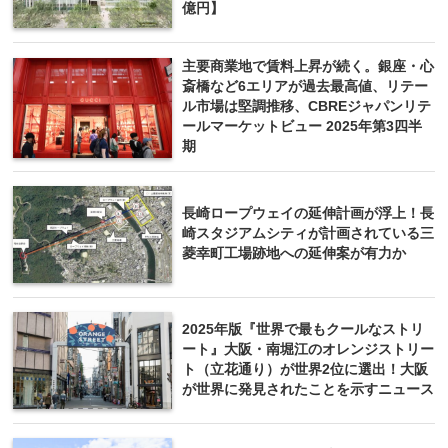
億円】
主要商業地で賃料上昇が続く。銀座・心
斎橋など6エリアが過去最高値、リテー
ル市場は堅調推移、CBREジャパンリテ
ールマーケットビュー 2025年第3四半
期
長崎ロープウェイの延伸計画が浮上！長
崎スタジアムシティが計画されている三
菱幸町工場跡地への延伸案が有力か
2025年版『世界で最もクールなストリ
ート』大阪・南堀江のオレンジストリー
ト（立花通り）が世界2位に選出！大阪
が世界に発見されたことを示すニュース