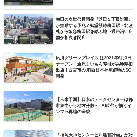
梅田の次世代再開発『芝田１丁目計画』
が始動する予兆？御堂筋線梅田駅・北改
札から阪急梅田駅を結ぶ地下通路沿い店
舗が相次ぎ閉店
夙川グリーンプレイス は2021年9月3日
オープン！金沢まいもん寿司が兵庫県初
出店！西宮市のJR西日本社宅跡地のSC
開発
【未来予測】日本のデータセンターは都
市集中から地方分散へ─AI時代が描くイ
ンフラ再編の全貌
『福岡天神センタービル建替計画』が始