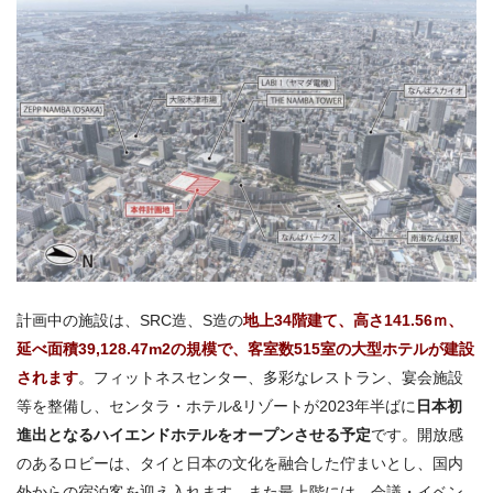
計画中の施設は、SRC造、S造の
地上34階建て、高さ141.56ｍ、
延べ面積39,128.47m
2の規模で、客室数
515室の大型ホテルが建設
されます
。フィットネスセンター、多彩なレストラン、宴会施設
等を整備し、センタラ・ホテル&リゾートが2023年半ばに
日本初
進出となるハイエンドホテルをオープンさせる予定
です。開放感
のあるロビーは、タイと日本の文化を融合した佇まいとし、国内
外からの宿泊客を迎え入れます。また最上階には、会議・イベン