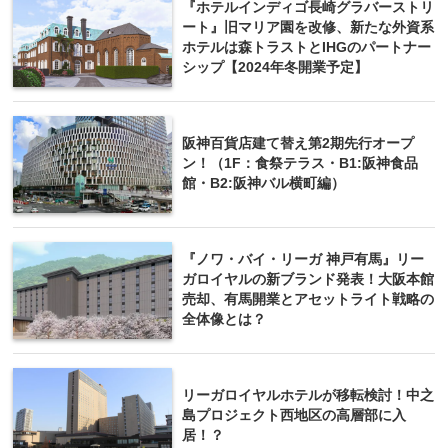
『ホテルインディゴ長崎グラバーストリ
ート』旧マリア園を改修、新たな外資系
ホテルは森トラストとIHGのパートナー
シップ【2024年冬開業予定】
阪神百貨店建て替え第2期先行オープ
ン！（1F：食祭テラス・B1:阪神食品
館・B2:阪神バル横町編）
『ノワ・バイ・リーガ 神戸有馬』リー
ガロイヤルの新ブランド発表！大阪本館
売却、有馬開業とアセットライト戦略の
全体像とは？
リーガロイヤルホテルが移転検討！中之
島プロジェクト西地区の高層部に入
居！？