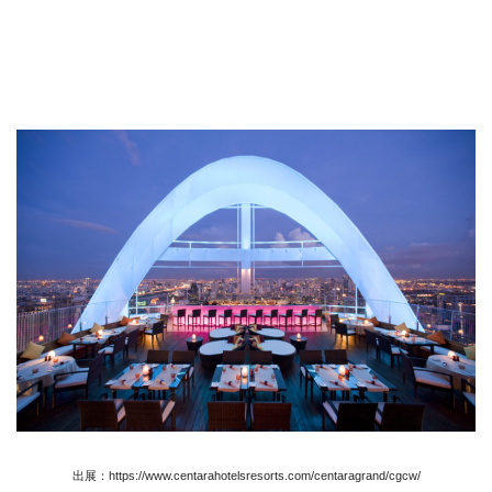
出展：https://www.centarahotelsresorts.com/centaragrand/cgcw/