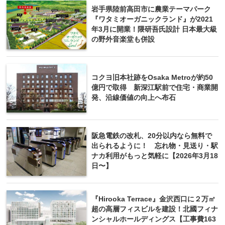
岩手県陸前高田市に農業テーマパーク
『ワタミオーガニックランド』が2021
年3月に開業！隈研吾氏設計 日本最大級
の野外音楽堂も併設
コクヨ旧本社跡をOsaka Metroが約50
億円で取得 新深江駅前で住宅・商業開
発、沿線価値の向上へ布石
阪急電鉄の改札、20分以内なら無料で
出られるように！ 忘れ物・見送り・駅
ナカ利用がもっと気軽に【2026年3月18
日〜】
『Hirooka Terrace』金沢西口に２万㎡
超の高層フィスビルを建設！北國フィナ
ンシャルホールディングス【工事費163