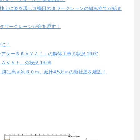
地上に姿を現し３機目のタワークレーンの組み立てが始ま
タワークレーンが姿を現す！
かに！
シアターＢＲＡＶＡ！」の解体工事の状況
16.07
ＲＡＶＡ！」の状況
14.09
」跡に高さ約８０ｍ、延床
4.5
万㎡の新社屋を建設！