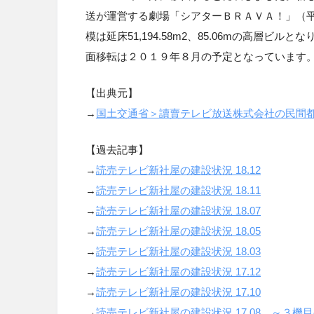
送が運営する劇場「シアターＢＲＡＶＡ！」（
模は延床
51,194.58m2
、
85.06m
の高層ビルとな
面移転は２０１９年８月の予定となっています
【出典元】
→
国土交通省＞讀賣テレビ放送株式会社の民間
【過去記事】
→
読売テレビ新社屋の建設状況
18.12
→
読売テレビ新社屋の建設状況
18.11
→
読売テレビ新社屋の建設状況
18.07
→
読売テレビ新社屋の建設状況
18.05
→
読売テレビ新社屋の建設状況
18.03
→
読売テレビ新社屋の建設状況
17.12
→
読売テレビ新社屋の建設状況
17.10
→
読売テレビ新社屋の建設状況
17.08
～３機目