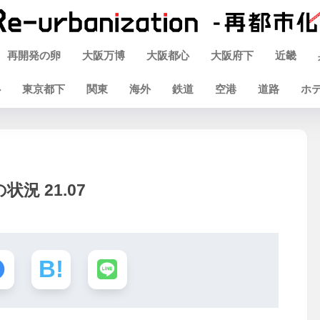
再開発の卵
大阪万博
大阪都心
大阪府下
近畿
心
東京都下
関東
海外
鉄道
空港
道路
ホ
況 21.07