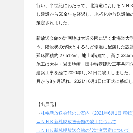
行い、半世紀にわたって、北海道におけるＮＨ
し建設から50余年を経過し、老朽化や放送設備
策定されました。
新放送会館の計画地は大通公園に近く北海道大
う、階段状の形状とするなど環境に配慮した設計と
延床面積約 27,512㎡。地上6階建て、高さ 33
施工は大林・岩田地崎・田中特定建設工事共同企業
建築工事を経て2020年1月31日に竣工しました
月から8ヶ月遅れ、2021年6月1日に正式に移転
【出展元】
→
札幌新放送会館のご案内（2021年6月1日 移転
→ＮＨＫ新札幌放送会館の竣工について
→ＮＨＫ新札幌放送会館の設計者選定について