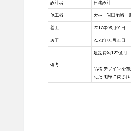
設計者
日建設計
施工者
大林・岩田地崎・
着工
2017年08月01日
竣工
2020年01月31日
建設費約120億円
備考
品格,デザインを
えた,地域に愛さ