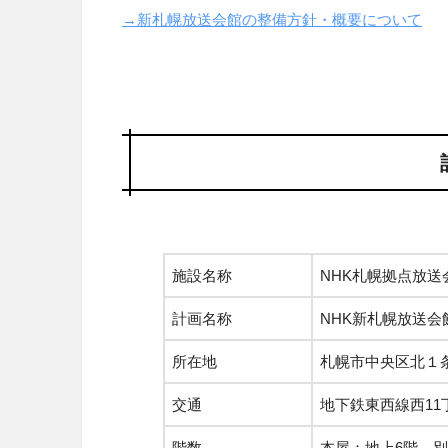
→新札幌放送会館の整備方針・概要について
施設名称
NHK札幌拠点放送
計画名称
NHK新札幌放送会
所在地
札幌市中央区北１
交通
地下鉄東西線西11
階数
本屋：地上6階、別