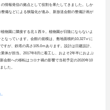
Ｋの情報発信の拠点として役割を果たしてきました。しか
の整備などによる狭隘化が進み、新放送会館の整備計画が
学植物園に隣接する北１西９。植物園が日陰にならないよ
なっています。会館の規模は、敷地面積約10,327㎡に
.5mですが、鉄塔の高さ105.0ｍあります。設計は日建設計、
体が担当。2017年8月に着工し、およそ2年半におよぶ
。新会館への移転はコロナ禍の影響で当初予定の2020年10
しました。
）