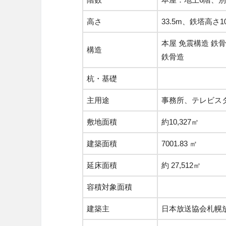
高さ
33.5m、鉄塔高さ10
本屋 免震構造 鉄
構造
鉄骨造
杭・基礎
主用途
事務所、テレビスタ
敷地面積
約10,327㎡
建築面積
7001.83 ㎡
延床面積
約 27,512㎡
容積対象面積
建築主
日本放送協会札幌