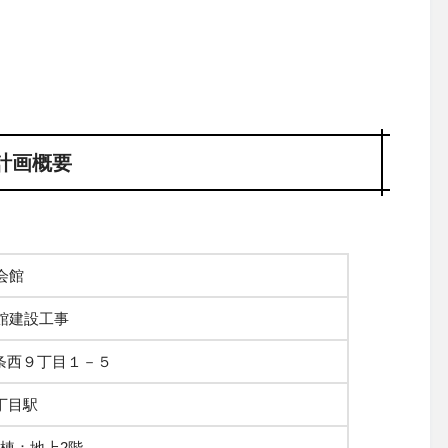
計画概要
会館
館建設工事
条西９丁目１－５
丁目駅
棟：地上2階