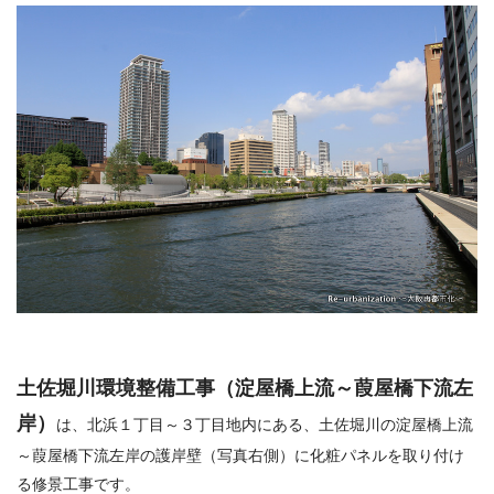
土佐堀川環境整備工事（淀屋橋上流～葭屋橋下流左
岸）
は、北浜１丁目～３丁目地内にある、土佐堀川の淀屋橋上流
～葭屋橋下流左岸の護岸壁（写真右側）に化粧パネルを取り付け
る修景工事です。