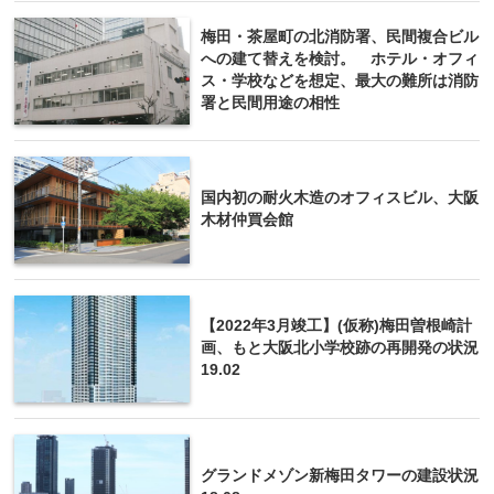
梅田・茶屋町の北消防署、民間複合ビル
への建て替えを検討。 ホテル・オフィ
ス・学校などを想定、最大の難所は消防
署と民間用途の相性
国内初の耐火木造のオフィスビル、大阪
木材仲買会館
【2022年3月竣工】(仮称)梅田曽根崎計
画、もと大阪北小学校跡の再開発の状況
19.02
グランドメゾン新梅田タワーの建設状況