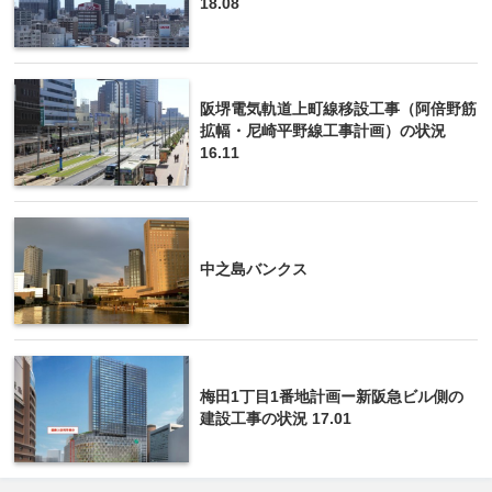
18.08
阪堺電気軌道上町線移設工事（阿倍野筋
拡幅・尼崎平野線工事計画）の状況
16.11
中之島バンクス
梅田1丁目1番地計画ー新阪急ビル側の
建設工事の状況 17.01