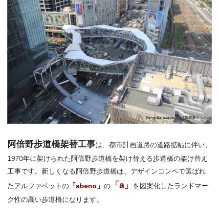
阿倍野歩道橋架替工事
は、都市計画道路の道路拡幅に伴い、
1970年に架けられた阿倍野歩道橋を架け替える歩道橋の架け替え
工事です。新しくなる阿倍野歩道橋は、デザインコンペで選ばれ
「a」
たアルファベットの
「abeno」
の
を図案化したランドマー
ク性の高い歩道橋になります。