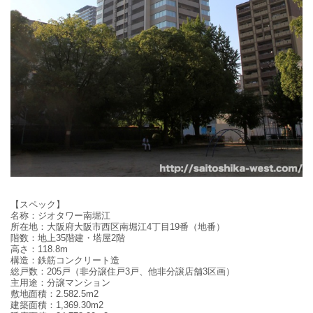
【スペック】
名称：ジオタワー南堀江
所在地：大阪府大阪市西区南堀江4丁目19番（地番）
階数：地上35階建・塔屋2階
高さ：118.8m
構造：鉄筋コンクリート造
総戸数：205戸（非分譲住戸3戸、他非分譲店舗3区画）
主用途：分譲マンション
敷地面積：2.582.5m2
建築面積：1,369.30m2