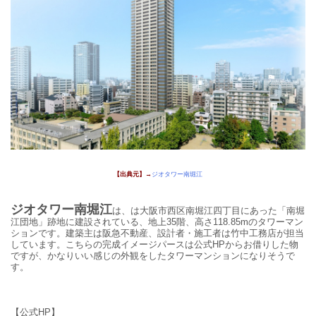
【出典元
】→
ジオタワー南堀江
ジオタワー南堀江
は、は大阪市西区南堀江四丁目にあった「南堀
江団地」跡地に建設されている、地上35階、高さ118.85mのタワーマン
ションです。建築主は阪急不動産、設計者・施工者は竹中工務店が担当
しています。こちらの完成イメージパースは公式HPからお借りした物
ですが、かなりいい感じの外観をしたタワーマンションになりそうで
す。
【公式HP】