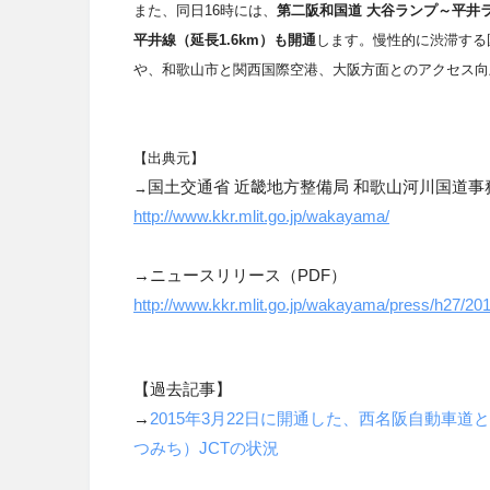
また、同日16時には、
第
二阪和国道 大谷ランプ～平井
平井線（延長1.6km）も開通
します。慢性的に渋滞する
や、和歌山市と関西国際空港、大阪方面とのアクセス向
【出典元】
国土交通省 近畿地方整備局 和歌山河川国道事
→
http://www.kkr.mlit.go.jp/wakayama/
→ニュースリリース（PDF）
http://www.kkr.mlit.go.jp/wakayama/press/h27/20
【過去記事】
→
2015年3月22日に開通した、西名阪自動車
つみち）JCTの状況