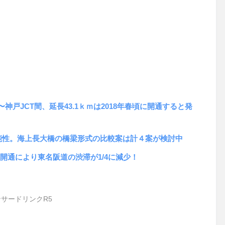
〜神戸JCT間、延長43.1ｋｍは2018年春頃に開通すると発
能性。海上長大橋の橋梁形式の比較案は計４案が検討中
の開通により東名阪道の渋滞が1/4に減少！
サードリンクR5