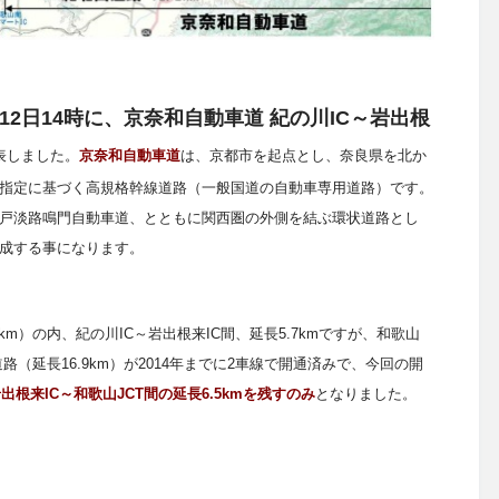
9月12日14時に、京奈和自動車道 紀の川IC～岩出根
表しました。
京奈和自動車道
は、京都市を起点とし、奈良県を北か
指定に基づく高規格幹線道路（一般国道の自動車専用道路）です。
戸淡路鳴門自動車道、とともに関西圏の外側を結ぶ環状道路とし
成する事になります。
m）の内、紀の川IC～岩出根来IC間、延長5.7kmですが、和歌山
路（延長16.9km）が2014年までに2車線で開通済みで、今回の開
出根来IC～和歌山JCT間の延長6.5kmを残すのみ
となりました。