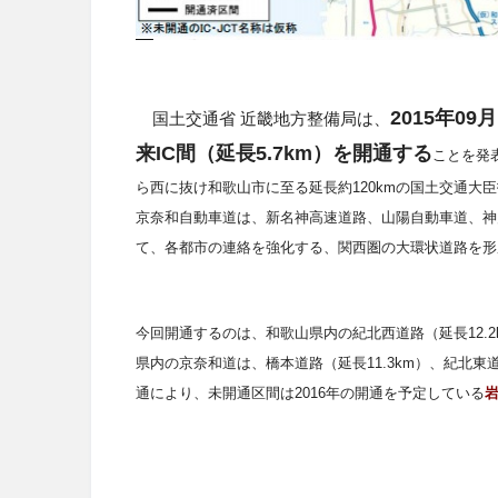
2015年0
国土交通省 近畿地方整備局は、
来IC間（延長5.7km）を開通する
ことを発
ら西に抜け和歌山市に至る延長約
120km
の国土交通大臣
京奈和自動車道は、新名神高速道路、山陽自動車道、神
て、各都市の連絡を強化する、関西圏の大環状道路を形
今回開通するのは、和歌山県内の紀北西道路（延長12.2k
県内の京奈和道は、橋本道路（延長11.3km）、紀北東道
通により、未開通区間は2016年の開通を予定している
岩