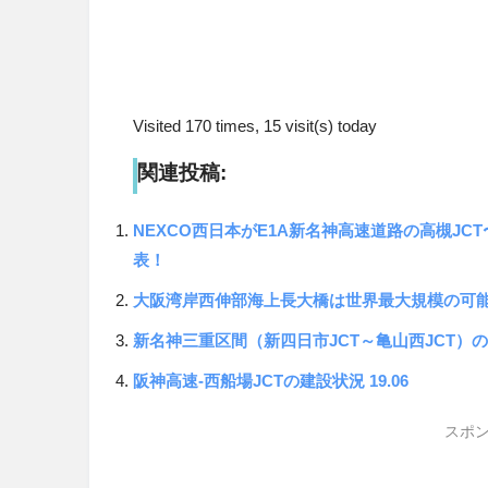
Visited 170 times, 15 visit(s) today
関連投稿:
NEXCO西日本がE1A新名神高速道路の高槻JCT
表！
大阪湾岸西伸部海上長大橋は世界最大規模の可
新名神三重区間（新四日市JCT～亀山西JCT）
阪神高速-西船場JCTの建設状況 19.06
スポン