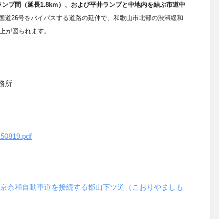
ランプ間（延長1.8km）、および平井ランプと中地内を結ぶ市道中
国道26号をバイパスする道路の延伸で、和歌山市北部の渋滞緩和
上が図られます。
務所
150819.pdf
道と京奈和自動車道を接続する郡山下ツ道（こおりやましも